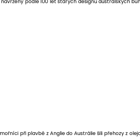
 navrženy podle 100 let starých designů australských bu
ámořníci při plavbě z Anglie do Austrálie šili přehozy z 