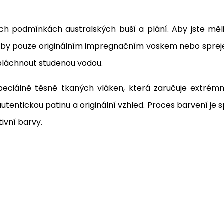
ších podmínkách australských buší a plání. Aby jste měl
eby pouze originálním impregnačním voskem nebo sprejem
opláchnout studenou vodou.
peciálně těsně tkaných vláken, která zaručuje extrém
entickou patinu a originální vzhled. Proces barvení je
tivní barvy.