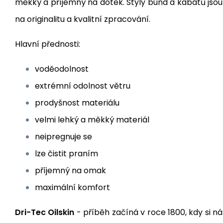
měkký a příjemný na dotek. Styly bund a kabátů jsou
na originalitu a kvalitní zpracování.
Hlavní přednosti:
voděodolnost
extrémní odolnost větru
prodyšnost materiálu
velmi lehký a měkký materiál
neipregnuje se
lze čistit praním
příjemný na omak
maximální komfort
Dri-Tec Oilskin
- příběh začíná v roce 1800, kdy si n