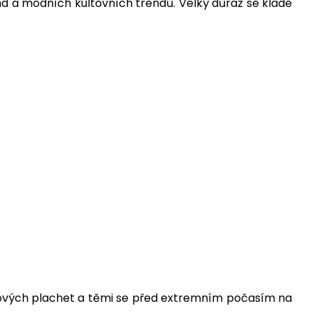
nd a módních kultovních trendů. Velký důraz se klade
olejových plachet a těmi se před extremním počasím na