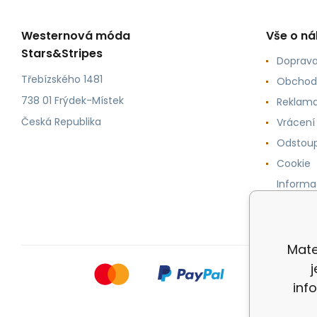
Westernová móda
Vše o n
Stars&Stripes
Doprava
Třebízského 1481
Obchod
738 01 Frýdek-Místek
Reklama
Česká Republika
Vrácení
Odstoup
Cookie
Informa
osobníc
Mate
inf