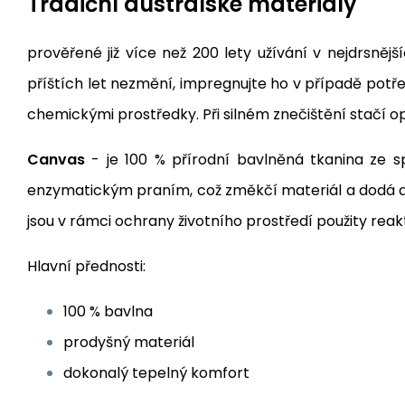
Tradiční australské materiály
prověřené již více než 200 lety užívání v nejdrsněj
příštích let nezmění, impregnujte ho v případě potř
chemickými prostředky. Při silném znečištění stačí 
Canvas
- je 100 % přírodní bavlněná tkanina ze s
enzymatickým praním, což změkčí materiál a dodá aut
jsou v rámci ochrany životního prostředí použity reak
Hlavní přednosti:
100 % bavlna
prodyšný materiál
dokonalý tepelný komfort