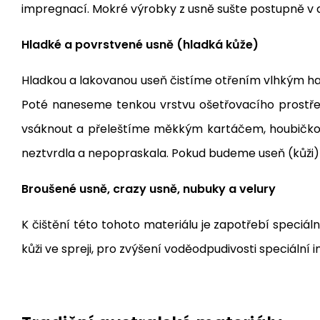
impregnací. Mokré výrobky z usně sušte postupně v do
Hladké a povrstvené usně (hladká kůže)
Hladkou a lakovanou useň čistíme otřením vlhkým ha
Poté naneseme tenkou vrstvu ošetřovacího prostředk
vsáknout a přeleštíme měkkým kartáčem, houbičkou
neztvrdla a nepopraskala. Pokud budeme useň (kůži)
Broušené usně, crazy usně, nubuky a velury
K čištění této tohoto materiálu je zapotřebí speciál
kůži ve spreji, pro zvýšení voděodpudivosti speciální 