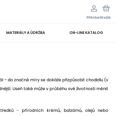
Přihlásit
Košík
MATERIÁLY A ÚDRŽBA
ON-LINE KATALOG
ál – do značné míry se dokáže přizpůsobit chodidlu (v
nější. Useň také může v průběhu své životnosti měnit
středků - přírodních krémů, balzámů, olejů nebo