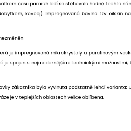
ačátkem času parních lodí se stěhovalo hodně těchto nám
obytkem, kovboj). Impregnovaná bavlna tzv. oilskin n
t nezměněn
 která je impregnovaná mikrokrystaly a parafinovým vos
 je spojen s nejmodernějšími technickými možnostmi, k
ky zákazníka byla vyvinuta podstatně lehčí varianta: Dr
é váze je v teplejších oblastech velice oblíbena.