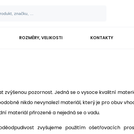
ROZMĚRY, VELIKOSTI
KONTAKTY
vat zvýšenou pozornost. Jedná se o vysoce kvalitní materi
odobně nikdo nevynalezl materiál, který je pro obuv vhod
dní materiál přirozené a nejedná se o vadu.
oděodpudivost zvyšujeme použitím ošetřovacích pro