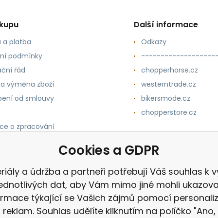
ákupu
Další informace
 a platba
Odkazy
ní podmínky
-------------------
ční řád
chopperhorse.cz
 a výměna zboží
westerntrade.cz
ení od smlouvy
bikersmode.cz
chopperstore.cz
ce o zpracování
h údajů
Cookies a GDPR
riály a údržba a partneři potřebují Váš souhlas k vy
jednotlivých dat, aby Vám mimo jiné mohli ukazova
ormace týkající se Vašich zájmů pomocí personali
reklam. Souhlas udělíte kliknutím na políčko "Ano,