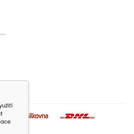
---
užití
t
zace