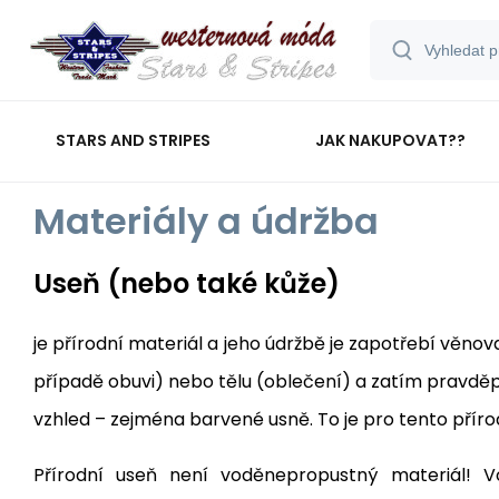
STARS AND STRIPES
JAK NAKUPOVAT??
Materiály a údržba
Useň (nebo také kůže)
je přírodní materiál a jeho údržbě je zapotřebí věno
případě obuvi) nebo tělu (oblečení) a zatím pravděp
vzhled – zejména barvené usně. To je pro tento příro
Přírodní useň není voděnepropustný materiál! V