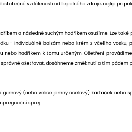
statečné vzdálenosti od tepelného zdroje, nejlíp při pok
dříkem a následně suchým hadříkem osušíme. Lze také pou
u - individuálně balzám nebo krém z včelího vosku, pří
 nebo hadříkem k tomu určeným. Ošetření provádíme v 
 správně ošetřovat, dosáhneme změknutí a tím pádem po
ní gumový (nebo velice jemný ocelový) kartáček nebo spe
impregnační sprej.