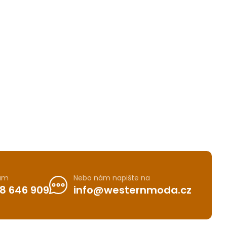
nám
Nebo nám napište na
8 646 909
info@westernmoda.cz