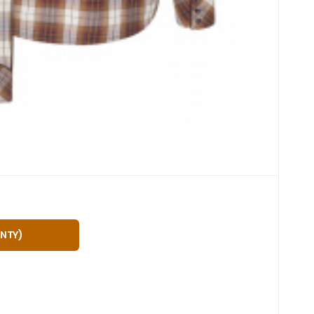
2
 dnů
síců
č
ffalo
NĚDÁ/TYRKYS
ANTY
)
ho švu upoutá veškerou vaši pozornost. Rob