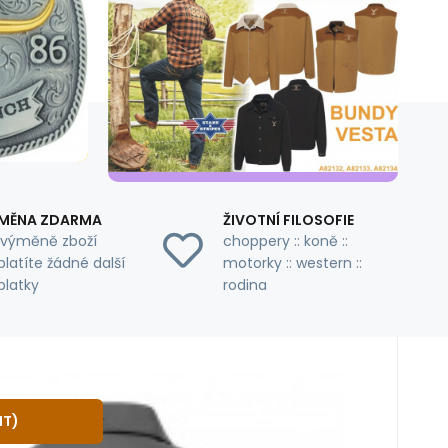
MĚNA ZDARMA
ŽIVOTNÍ FILOSOFIE
i výměně zboží
choppery :: koně ::
latíte žádné další
motorky :: western ::
platky
rodina
dnů
č
Yellowstone SRFTB
XL
3XL
NT
)
one se stylovým motivem vyšitým na zádech.