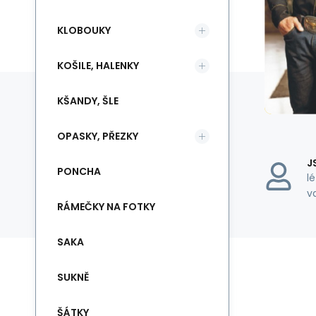
KLOBOUKY
KOŠILE, HALENKY
KŠANDY, ŠLE
OPASKY, PŘEZKY
J
PONCHA
l
v
RÁMEČKY NA FOTKY
SAKA
SUKNĚ
ŠÁTKY