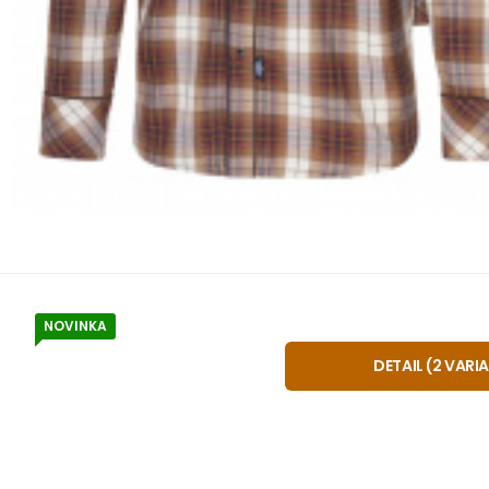
NOVINKA
Kód:
A8024
většinou 5-14
Záruka
814
24 mě
K
kšiltovka Bu
od
KRÉMOVÁ/RŮŽOVÁ
H
DETAIL
(
2
VARI
Stylová westernová kšiltovka složená z 5 dílů bez středové