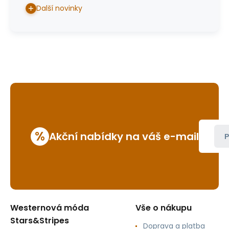
Další novinky
%
Akční nabídky na váš e-mail
P
Westernová móda
Vše o nákupu
Stars&Stripes
Doprava a platba