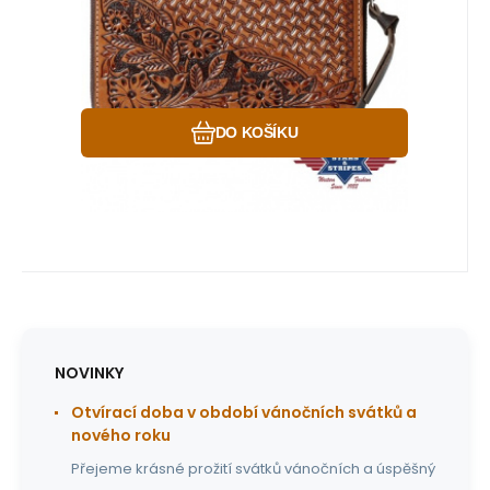
na karty, bankovky
Oblíbený
Porovnat
DO KOŠÍKU
NOVINKY
Otvírací doba v období vánočních svátků a
nového roku
Přejeme krásné prožití svátků vánočních a úspěšný