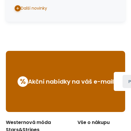
Další novinky
%
Akční nabídky na váš e-mail
P
Westernová móda
Vše o nákupu
Stars&Stripes