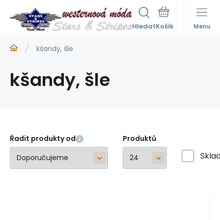
Hledat
Menu
kšandy, šle
kšandy, šle
Řadit produkty od
Produktů
Skla
EAN:
Kód:
4251348808902
A20403