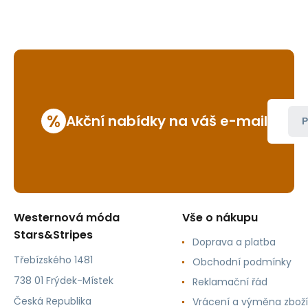
%
Akční nabídky na váš e-mail
P
Westernová móda
Vše o nákupu
Stars&Stripes
Doprava a platba
Třebízského 1481
Obchodní podmínky
738 01 Frýdek-Místek
Reklamační řád
Česká Republika
Vrácení a výměna zboží