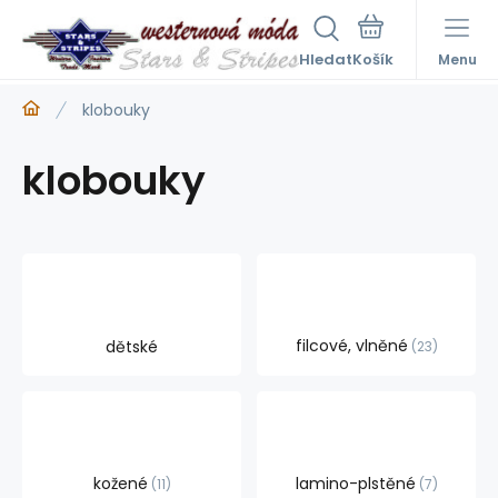
Hledat
Menu
klobouky
klobouky
filcové, vlněné
dětské
23
kožené
lamino-plstěné
11
7