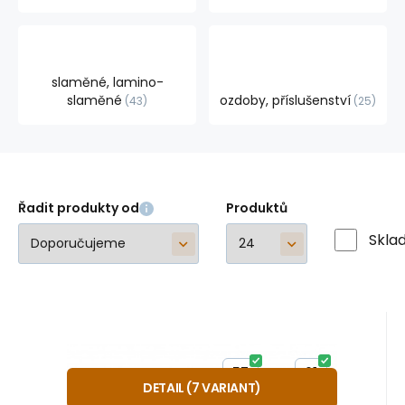
slaměné, lamino-
slaměné
ozdoby, příslušenství
43
25
Řadit produkty od
Produktů
Skla
Kód:
A20251
Skladem
2
ks
Záruka
1 079
24 měsíců
Kč
klobouk CATTLEMAN
od
56
58
60
55
57
59
61
DETAIL
(
7
VARIANT
)
Stylový westernový klobouk vhodný i k