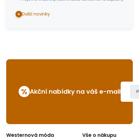
Další novinky
%
Akční nabídky na váš e-mail
P
Westernová móda
Vše o nákupu