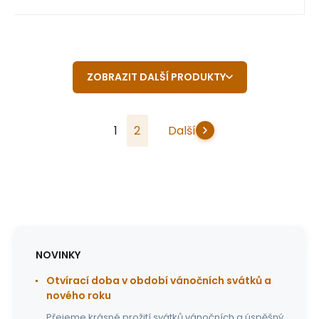
ZOBRAZIT DALŠÍ PRODUKTY
1
2
Další
NOVINKY
Otvírací doba v období vánočních svátků a
nového roku
Přejeme krásné prožití svátků vánočních a úspěšný