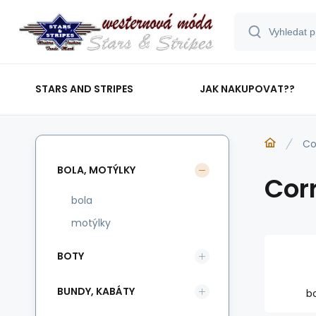
STARS AND STRIPES
JAK NAKUPOVAT??
Co
BOLA, MOTÝLKY
Cor
bola
motýlky
BOTY
BUNDY, KABÁTY
b