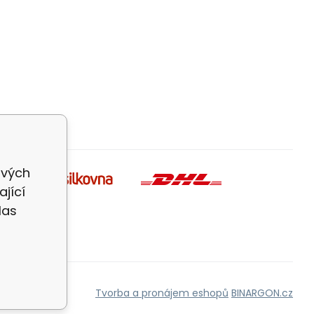
ivých
jící
las
Tvorba a pronájem eshopů
BINARGON.cz