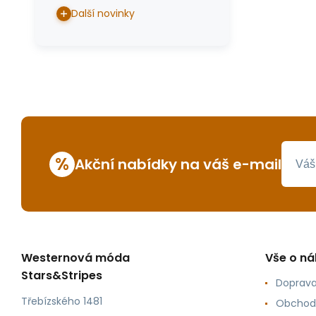
Další novinky
%
Akční nabídky na váš e-mail
Westernová móda
Vše o n
Stars&Stripes
Doprava
Třebízského 1481
Obchod