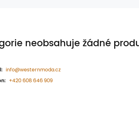
gorie neobsahuje žádné produ
:
info@westernmoda.cz
on:
+420 608 646 909