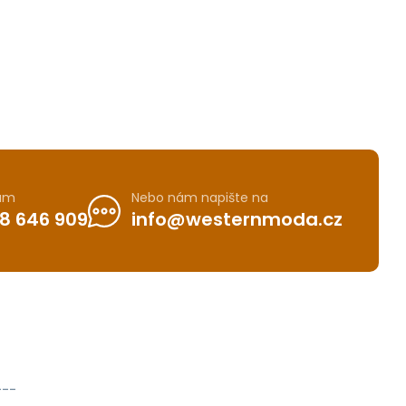
nám
Nebo nám napište na
8 646 909
info@westernmoda.cz
---