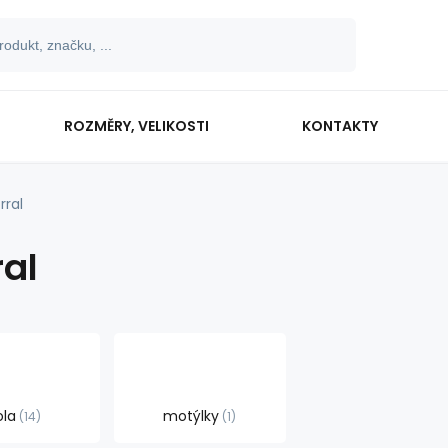
ROZMĚRY, VELIKOSTI
KONTAKTY
rral
ral
ola
motýlky
14
1