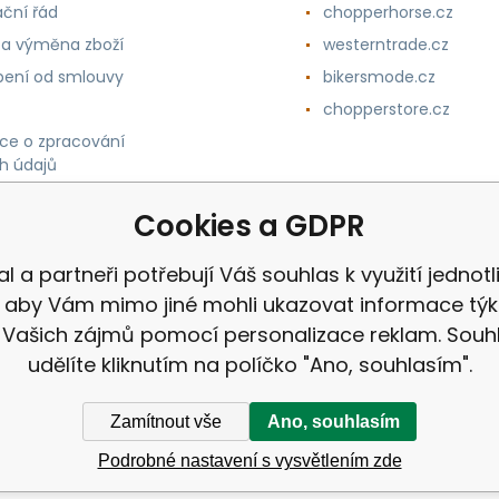
ční řád
chopperhorse.cz
 a výměna zboží
westerntrade.cz
ení od smlouvy
bikersmode.cz
chopperstore.cz
ce o zpracování
h údajů
Cookies a GDPR
al a partneři potřebují Váš souhlas k využití jednotl
, aby Vám mimo jiné mohli ukazovat informace týka
 Vašich zájmů pomocí personalizace reklam. Souh
udělíte kliknutím na políčko "Ano, souhlasím".
Zamítnout vše
Ano, souhlasím
Podrobné nastavení s vysvětlením zde
ek