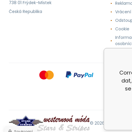
738 01 Frýdek-Místek
Reklama
Česká Republika
Vrácení
Odstoup
Cookie
Informa
osobníc
Corr
dat
se
© 2026 |
Mapa strán
Soukromí