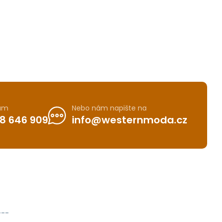
nám
Nebo nám napište na
8 646 909
info@westernmoda.cz
---