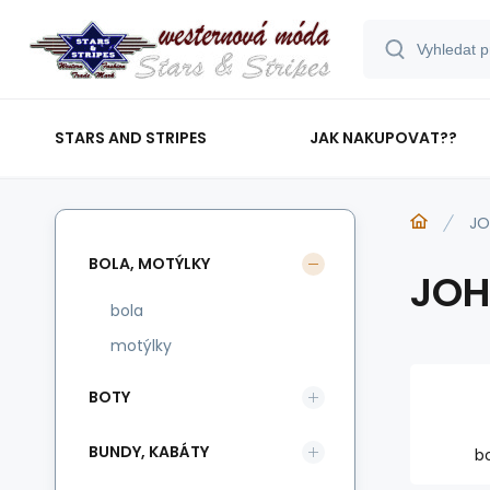
STARS AND STRIPES
JAK NAKUPOVAT??
JO
BOLA, MOTÝLKY
JOH
bola
motýlky
BOTY
BUNDY, KABÁTY
b