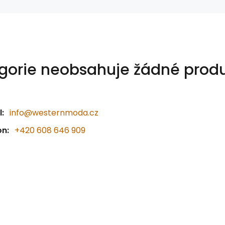
gorie neobsahuje žádné produ
:
info@westernmoda.cz
on:
+420 608 646 909