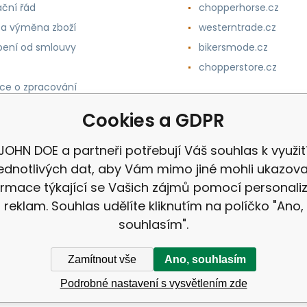
ční řád
chopperhorse.cz
 a výměna zboží
westerntrade.cz
ení od smlouvy
bikersmode.cz
chopperstore.cz
ce o zpracování
h údajů
Cookies a GDPR
JOHN DOE a partneři potřebují Váš souhlas k využit
jednotlivých dat, aby Vám mimo jiné mohli ukazova
ormace týkající se Vašich zájmů pomocí personali
reklam. Souhlas udělíte kliknutím na políčko "Ano,
souhlasím".
Zamítnout vše
Ano, souhlasím
Podrobné nastavení s vysvětlením zde
ek