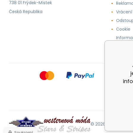
738 01 Frýdek-Místek
Reklama
Česká Republika
Vrácení
Odstoup
Cookie
Informa
osobníc
inf
© 2026 |
Mapa strán
Soukromí