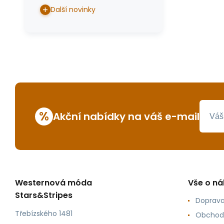
Další novinky
%
Akční nabídky na váš e-mail
Westernová móda
Vše o n
Stars&Stripes
Doprava
Třebízského 1481
Obchod