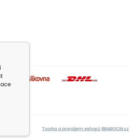
í
t
zace
Tvorba a pronájem eshopů
BINARGON.cz