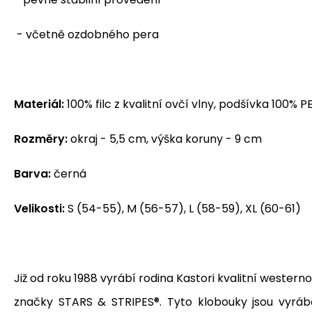
- včetně ozdobného pera
Materiál:
100% filc z kvalitní ovčí vlny, podšívka 100% P
Rozměry:
okraj - 5,5 cm, výška koruny - 9 cm
Barva:
černá
Velikosti:
S (54-55), M (56-57), L (58-59), XL (60-61)
Již od roku 1988 vyrábí rodina Kastori kvalitní wester
značky STARS & STRIPES®.
Tyto
klobouky jsou vyrá