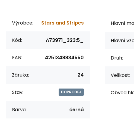
Výrobce:
Stars and Stripes
Hlavní mat
Kód:
A73971_323:5_
Hlavní vzo
EAN:
4251348834550
Druh:
Záruka:
24
Velikost:
Stav:
Obvod hla
DOPRODEJ
Barva:
černá