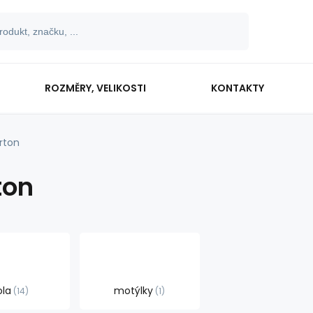
ROZMĚRY, VELIKOSTI
KONTAKTY
rton
ton
ola
motýlky
14
1