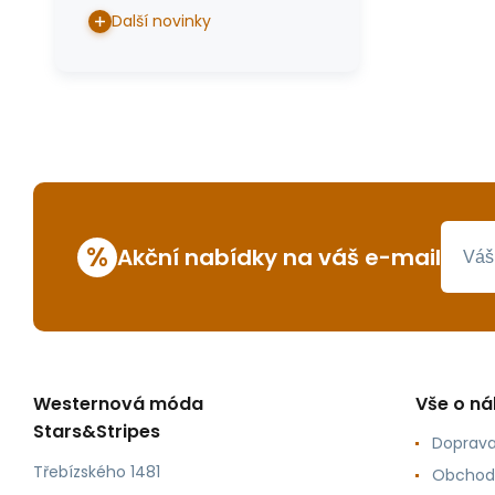
Další novinky
%
Akční nabídky na váš e-mail
Westernová móda
Vše o n
Stars&Stripes
Doprava
Třebízského 1481
Obchod