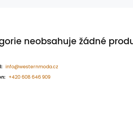
gorie neobsahuje žádné produ
:
info@westernmoda.cz
on:
+420 608 646 909