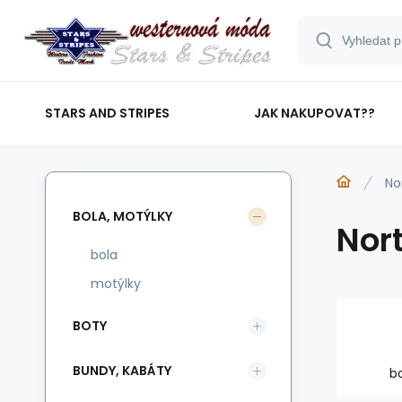
STARS AND STRIPES
JAK NAKUPOVAT??
No
BOLA, MOTÝLKY
Nor
bola
motýlky
BOTY
BUNDY, KABÁTY
b