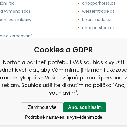
ční řád
chopperhorse.cz
 a výměna zboží
westerntrade.cz
ení od smlouvy
bikersmode.cz
chopperstore.cz
ce o zpracování
h údajů
Cookies a GDPR
Norton a partneři potřebují Váš souhlas k využití
jednotlivých dat, aby Vám mimo jiné mohli ukazova
ormace týkající se Vašich zájmů pomocí personali
reklam. Souhlas udělíte kliknutím na políčko "Ano,
souhlasím".
Zamítnout vše
Ano, souhlasím
Podrobné nastavení s vysvětlením zde
ek