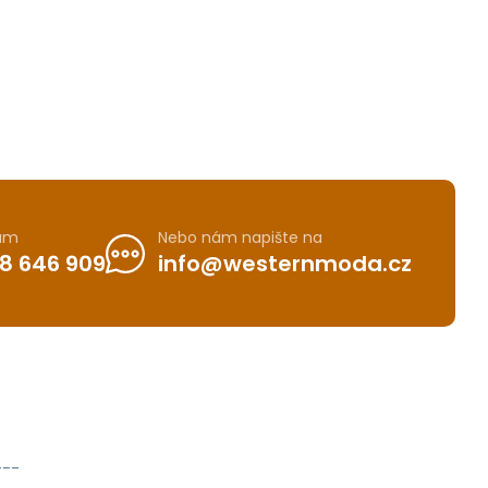
nám
Nebo nám napište na
8 646 909
info@westernmoda.cz
---