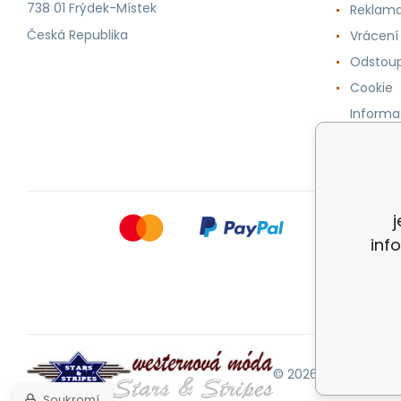
738 01 Frýdek-Místek
Reklama
Česká Republika
Vrácení
Odstoup
Cookie
Informa
osobníc
inf
© 2026 |
Mapa strán
Soukromí