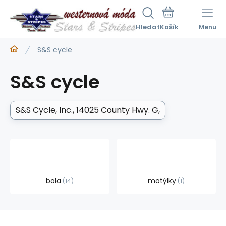
Hledat
Menu
S&S cycle
S&S cycle
S&S Cycle, Inc.
14025 County Hwy. G
bola
motýlky
14
1