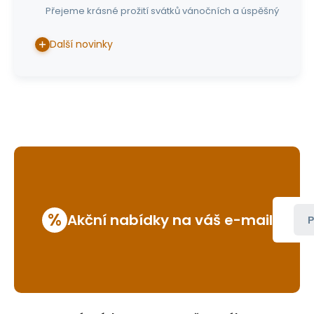
Přejeme krásné prožití svátků vánočních a úspěšný
Další novinky
%
Akční nabídky na váš e-mail
P