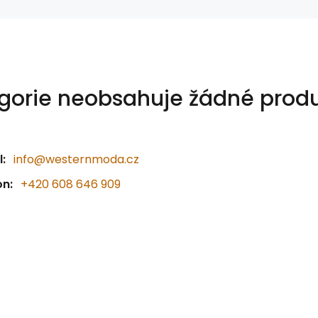
gorie neobsahuje žádné produ
:
info@westernmoda.cz
on:
+420 608 646 909