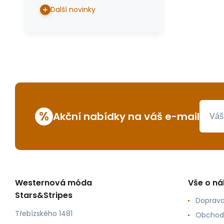
Další novinky
%
Akční nabídky na váš e-mail
Westernová móda
Vše o n
Stars&Stripes
Doprava
Třebízského 1481
Obchod