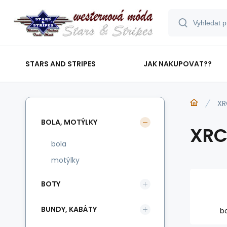
STARS AND STRIPES
JAK NAKUPOVAT??
XR
BOLA, MOTÝLKY
XR
bola
motýlky
BOTY
BUNDY, KABÁTY
b