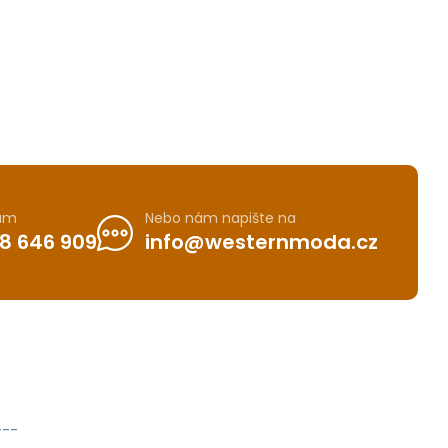
nám
Nebo nám napište na
8 646 909
info@westernmoda.cz
---