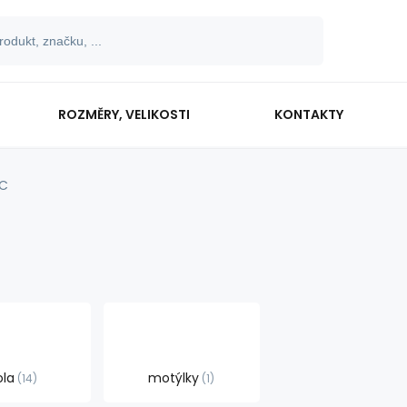
ROZMĚRY, VELIKOSTI
KONTAKTY
C
C
ola
motýlky
14
1