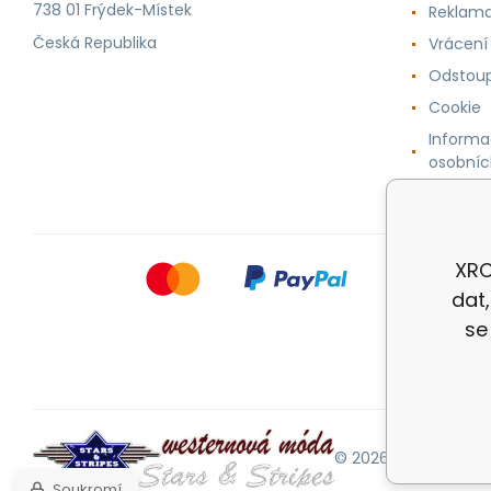
738 01 Frýdek-Místek
Reklama
Česká Republika
Vrácení
Odstoup
Cookie
Informa
osobníc
XRC
dat
se
© 2026 |
Mapa strán
Soukromí