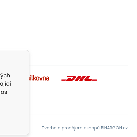
vých
jící
las
Tvorba a pronájem eshopů
BINARGON.cz