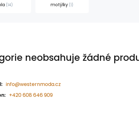
ola
motýlky
14
1
gorie neobsahuje žádné produ
:
info@westernmoda.cz
on:
+420 608 646 909