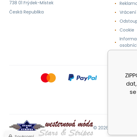
738 01 Frýdek-Místek
Reklama
Česká Republika
Vrácení
Odstoup
Cookie
Informa
osobníc
ZIPP
dat
se
© 2026 |
Mapa strán
Soukromí