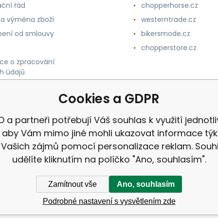
ční řád
chopperhorse.cz
 a výměna zboží
westerntrade.cz
ení od smlouvy
bikersmode.cz
chopperstore.cz
ce o zpracování
h údajů
Cookies a GDPR
O a partneři potřebují Váš souhlas k využití jednotl
, aby Vám mimo jiné mohli ukazovat informace týka
 Vašich zájmů pomocí personalizace reklam. Souh
udělíte kliknutím na políčko "Ano, souhlasím".
Zamítnout vše
Ano, souhlasím
Podrobné nastavení s vysvětlením zde
ek