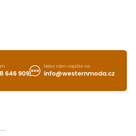
nám
Nebo nám napište na
8 646 909
info@westernmoda.cz
---