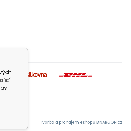
ivých
jící
las
Tvorba a pronájem eshopů
BINARGON.cz