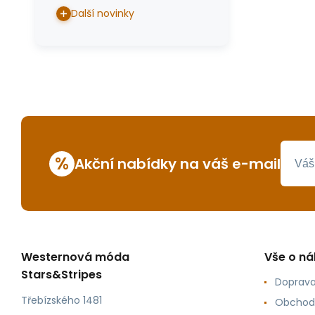
Další novinky
%
Akční nabídky na váš e-mail
Westernová móda
Vše o n
Stars&Stripes
Doprava
Třebízského 1481
Obchod