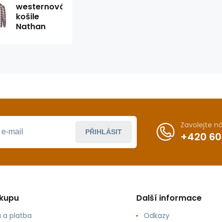
westernová
košile
Nathan
Zavolejte 
PŘIHLÁSIT
+420 60
ákupu
Další informace
 a platba
Odkazy