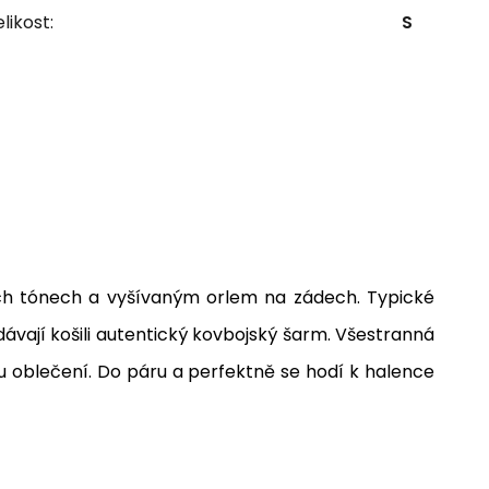
likost:
S
ch tónech a vyšívaným orlem na zádech.
Typické
vají košili autentický kovbojský šarm.
Všestranná
u oblečení.
Do páru a p
erfektně se hodí k halence