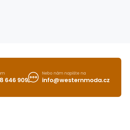
nám
Nebo nám napište na
8 646 909
info@westernmoda.cz