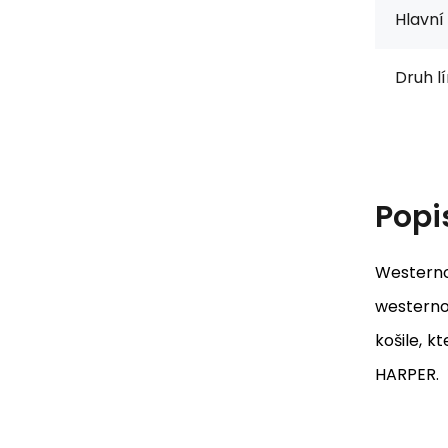
Hlavní 
Druh l
Popi
Westerno
westernov
košile, k
HARPER.