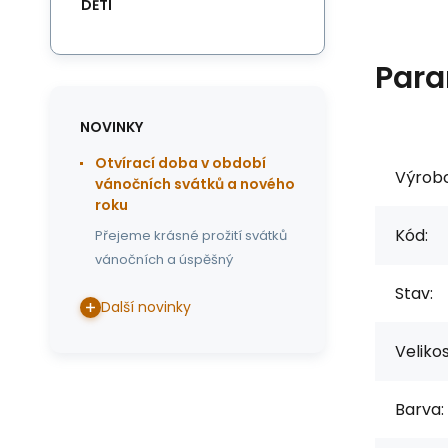
DĚTI
Para
NOVINKY
Otvírací doba v období
Výrob
vánočních svátků a nového
roku
Kód:
Přejeme krásné prožití svátků
vánočních a úspěšný
Stav:
Další novinky
Veliko
Barva: