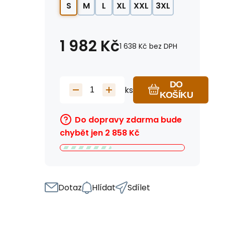
S
M
L
XL
XXL
3XL
1 982
Kč
1 638
Kč
bez DPH
DO
ks
KOŠÍKU
Do dopravy zdarma bude
chybět jen
2 858
Kč
Dotaz
Hlídat
Sdílet