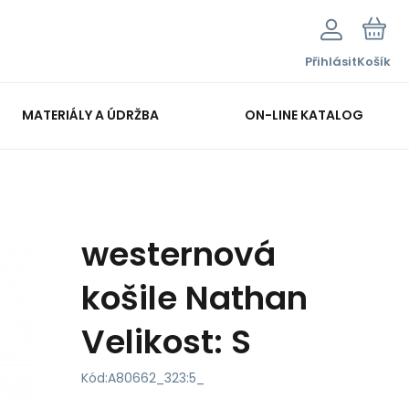
Přihlásit
Košík
MATERIÁLY A ÚDRŽBA
ON-LINE KATALOG
westernová
košile Nathan
Velikost: S
Kód:
A80662_323:5_