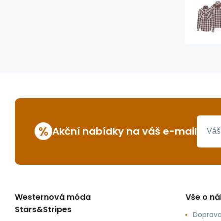
%
Akční nabídky na váš e-mail
Westernová móda
Vše o n
Stars&Stripes
Doprava