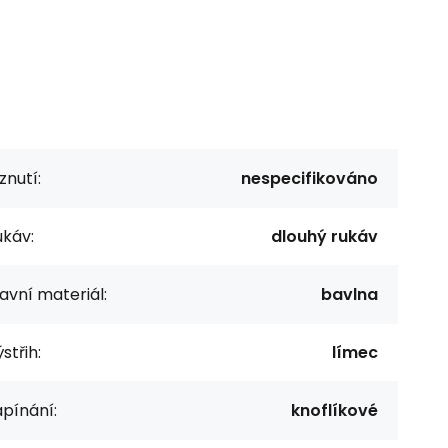
znutí:
nespecifikováno
ukáv:
dlouhý rukáv
avní materiál:
bavlna
střih:
límec
pínání:
knoflíkové