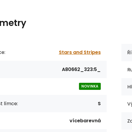
metry
ce:
Stars and Stripes
Ří
A80662_323:5_
R
Hl
NOVINKA
st límce:
S
Vý
vícebarevná
Za