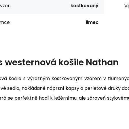
vzor:
kostkovaný
Ve
ímce:
limec
s
westernová košile Nathan
vá košile s výrazným kostkovaným vzorem v tlumený
é sedlo, nakládané náprsní kapsy a perleťové druky dodá
terá se perfektně hodí k ležérnímu, ale zároveň stylovém