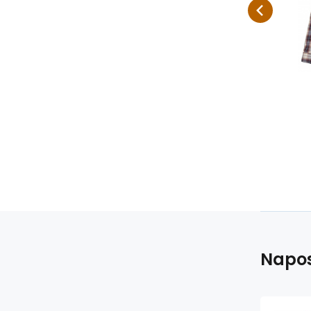
kostkovaným vzorem v
ko
tlumených tónech a
tl
vyšívaným orlem na záde
vy
Napos