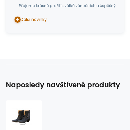
Přejeme krásné prožití svátků vánočních a úspěšný
Další novinky
Naposledy navštívené produkty
boty
ROSI
-
sleva