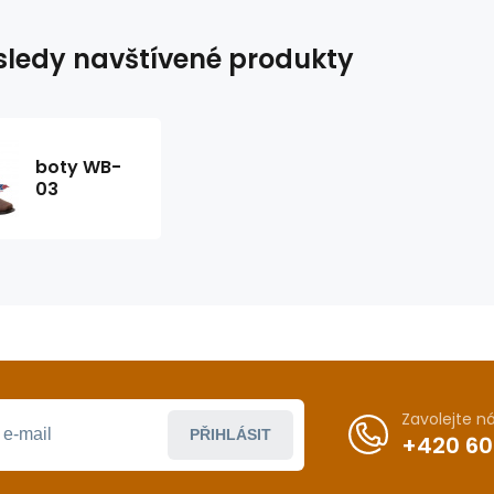
ledy navštívené produkty
boty WB-
03
Zavolejte 
PŘIHLÁSIT
+420 60