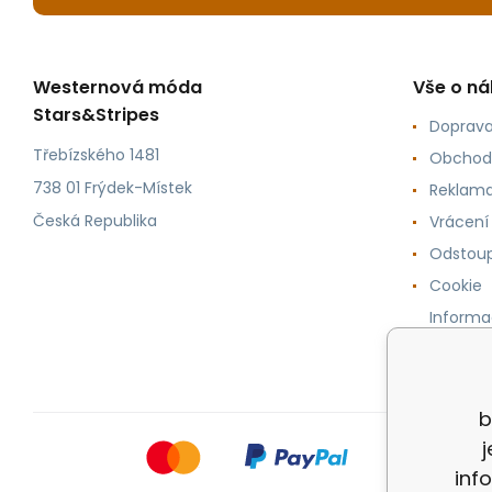
Westernová móda
Vše o n
Stars&Stripes
Doprava
Třebízského 1481
Obchod
738 01 Frýdek-Místek
Reklama
Česká Republika
Vrácení
Odstoup
Cookie
Informa
osobníc
b
inf