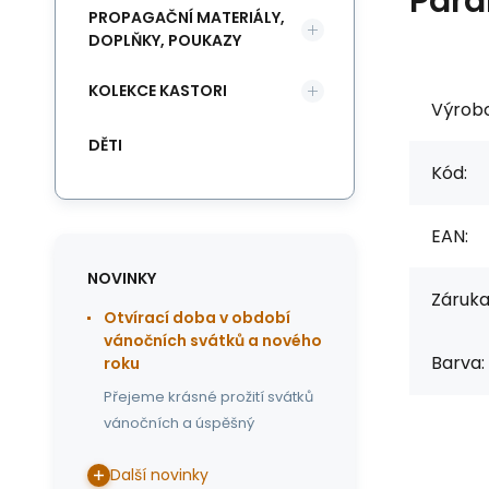
Para
PROPAGAČNÍ MATERIÁLY,
DOPLŇKY, POUKAZY
KOLEKCE KASTORI
Výrob
DĚTI
Kód:
EAN:
NOVINKY
Záruka
Otvírací doba v období
vánočních svátků a nového
Barva:
roku
Přejeme krásné prožití svátků
vánočních a úspěšný
Další novinky