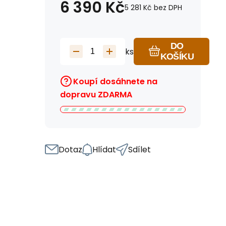
6 390
Kč
5 281
Kč
bez DPH
DO
ks
KOŠÍKU
Koupí dosáhnete na
dopravu ZDARMA
Dotaz
Hlídat
Sdílet