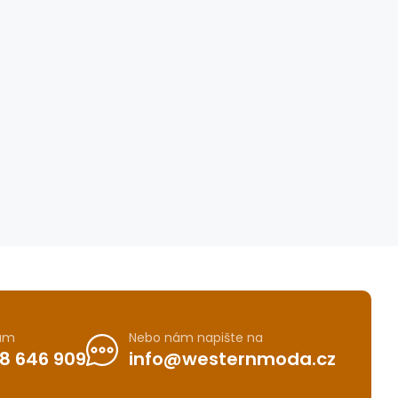
nám
Nebo nám napište na
8 646 909
info@westernmoda.cz