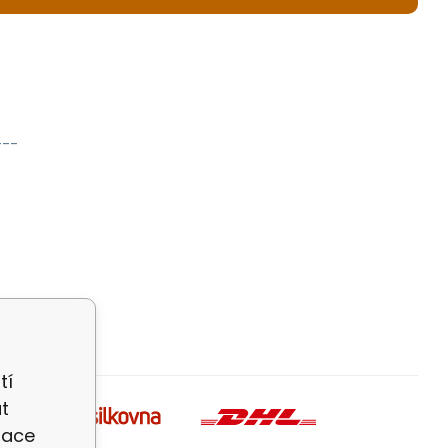
---
tí
t
zace