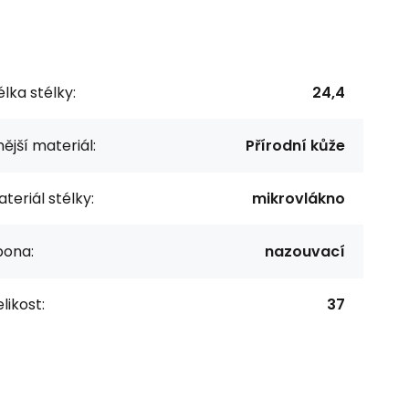
lka stélky:
24,4
ější materiál:
Přírodní kůže
teriál stélky:
mikrovlákno
pona:
nazouvací
likost:
37