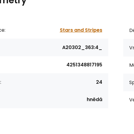
metry
ce:
Stars and Stripes
Dé
A20302_363:4_
Vn
4251348817195
Ma
:
24
S
hnědá
Ve