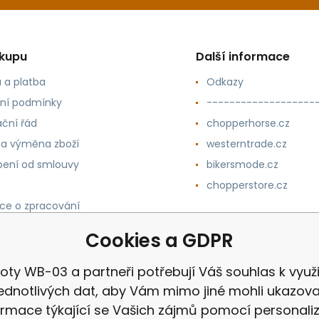
ákupu
Další informace
 a platba
Odkazy
ní podmínky
-------------------
ční řád
chopperhorse.cz
 a výměna zboží
westerntrade.cz
ení od smlouvy
bikersmode.cz
chopperstore.cz
ce o zpracování
h údajů
Cookies a GDPR
oty WB-03 a partneři potřebují Váš souhlas k využi
jednotlivých dat, aby Vám mimo jiné mohli ukazova
ormace týkající se Vašich zájmů pomocí personali