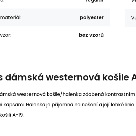
Ve
 materiál:
polyester
Ve
vzor:
bez vzorů
s
dámská westernová košile 
dámská westernová košile/halenka zdobená kontrastním 
 kapsami. Halenka je příjemná na nošení a její lehké lini
ošilí A-19.