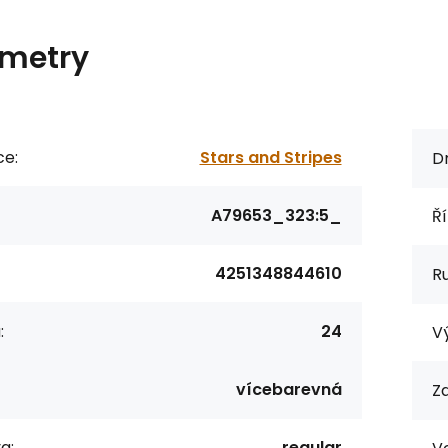
metry
ce:
Stars and Stripes
Dr
A79653_323:5_
Ří
4251348844610
R
:
24
Vý
vícebarevná
Za
a:
regular