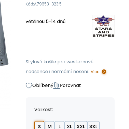
Kód:
A79653_323:5_
většinou 5-14 dnů
Stylová košile pro westernové
nadšence i normální nošení.
Více
Oblíbený
Porovnat
Velikost:
S
M
L
XL
XXL
3XL