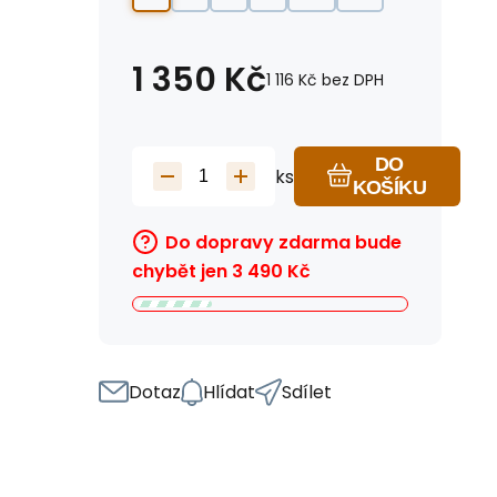
1 350
Kč
1 116
Kč
bez DPH
DO
ks
KOŠÍKU
Do dopravy zdarma bude
chybět jen
3 490
Kč
Dotaz
Hlídat
Sdílet