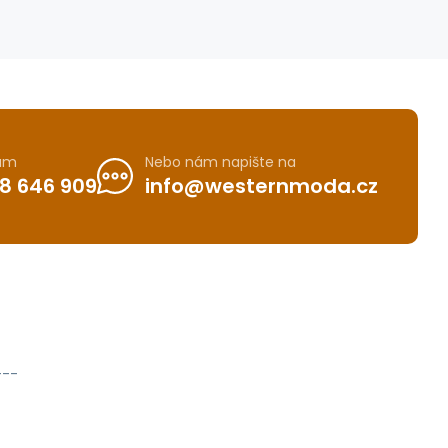
nám
Nebo nám napište na
8 646 909
info@westernmoda.cz
---