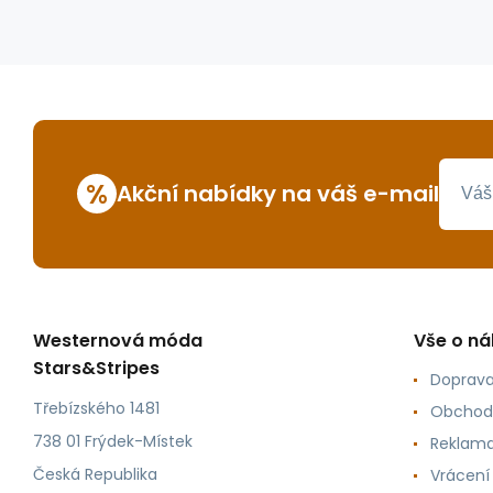
%
Akční nabídky na váš e-mail
Westernová móda
Vše o n
Stars&Stripes
Doprava
Třebízského 1481
Obchod
738 01 Frýdek-Místek
Reklama
Česká Republika
Vrácení