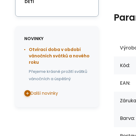
DĚTI
Para
NOVINKY
Výrob
Otvírací doba v období
vánočních svátků a nového
roku
Kód:
Přejeme krásné prožití svátků
vánočních a úspěšný
EAN:
Další novinky
Záruka
Barva:
Postav