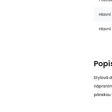
Hlavní
Hlavní 
Popi
Stylová 
náprsními
pánskou k