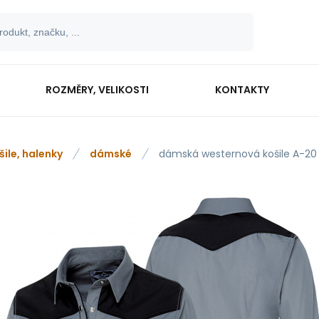
ROZMĚRY, VELIKOSTI
KONTAKTY
šile, halenky
dámské
dámská westernová košile A-20