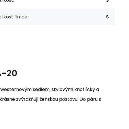
likost:
S
likost límce:
S
A-20
westernovým sedlem, stylovými knoflíčky a
e krásně zvýrazňují ženskou postavu. Do páru s