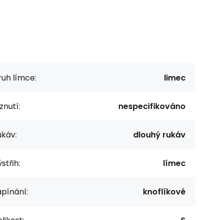
uh límce:
limec
znutí:
nespecifikováno
ukáv:
dlouhý rukáv
střih:
límec
pínání:
knoflíkové