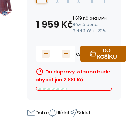
1 619
Kč
bez DPH
1 959
Kč
Běžná cena:
2 449
Kč
(-
20
%)
DO
ks
KOŠÍKU
Do dopravy zdarma bude
chybět jen
2 881
Kč
Dotaz
Hlídat
Sdílet