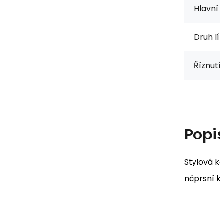
Hlavní 
Druh l
Říznutí
Popi
Stylová 
náprsní k