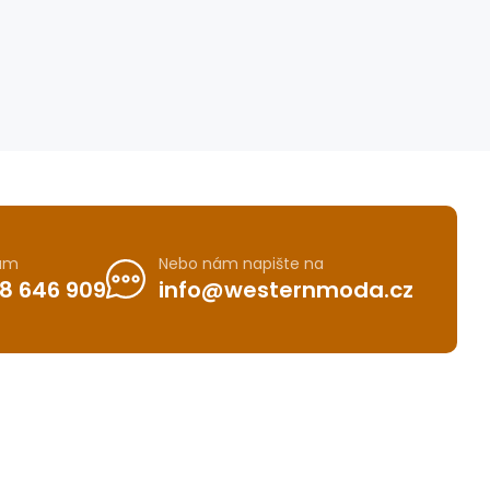
nám
Nebo nám napište na
8 646 909
info@westernmoda.cz