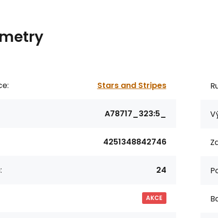
metry
ce:
Stars and Stripes
R
A78717_323:5_
Vý
4251348842746
Za
:
24
P
Ba
AKCE