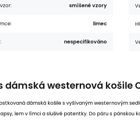
vzor:
smíšené vzory
Ve
ímce:
limec
Hl
:
nespecifikováno
Ve
s
dámská westernová košile 
kostkovaná dámská košile s vyšívaným westernovým sedlem
apsy, lem v límci a slušivé patentky. Do páru s pánskou koš