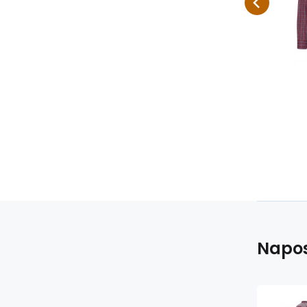
normální nošení.
no
Napos