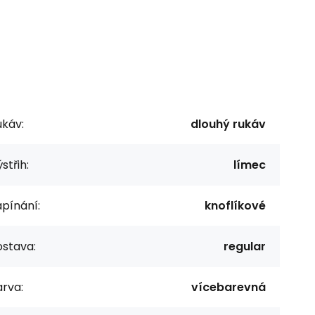
ukáv:
dlouhý rukáv
střih:
límec
pínání:
knoflíkové
ostava:
regular
rva:
vícebarevná