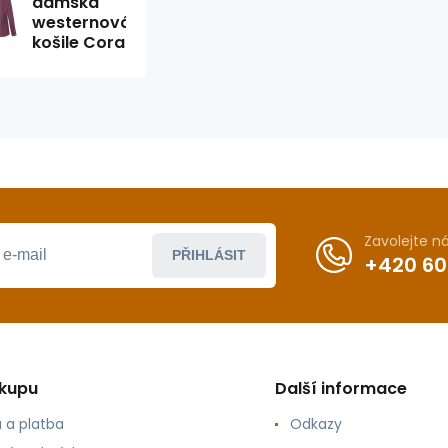
dámská
westernová
košile Cora
Zavolejte 
PŘIHLÁSIT
+420 60
ákupu
Další informace
 a platba
Odkazy