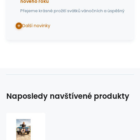
nového roku
Přejeme krásné prožití svátků vánočních a úspěšný
Další novinky
Naposledy navštívené produkty
dámská
westernová
košile