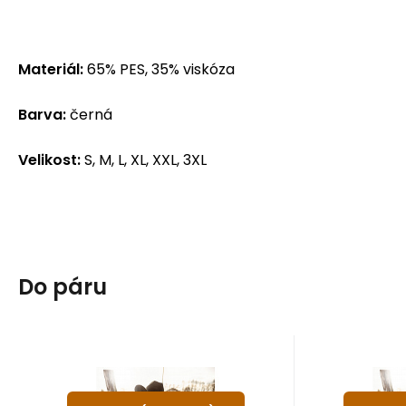
Materiál:
65% PES, 35% viskóza
Barva:
černá
Velikost:
S, M, L, XL, XXL, 3XL
Do páru
Kód:
A79972
K
většinou 5-14 dnů
větš
Záruka
2 511
24 měsíců
Kč
Zár
westernová košile
weste
od
o
S
M
L
XL
XXL
S
M