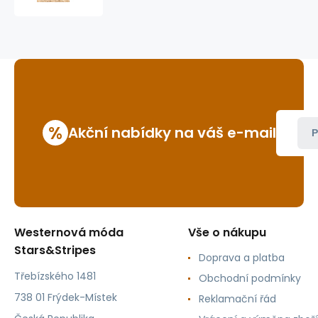
Sharon
%
Akční nabídky na váš e-mail
P
Westernová móda
Vše o nákupu
Stars&Stripes
Doprava a platba
Třebízského 1481
Obchodní podmínky
738 01 Frýdek-Místek
Reklamační řád