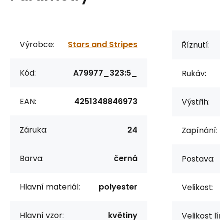
Výrobce:
Stars and Stripes
Říznutí:
Kód:
A79977_323:5_
Rukáv:
EAN:
4251348846973
Výstřih:
Záruka:
24
Zapínání:
Barva:
černá
Postava:
Hlavní materiál:
polyester
Velikost:
Hlavní vzor:
květiny
Velikost l