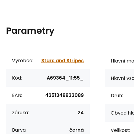
Parametry
Výrobce:
Stars and Stripes
Hlavní mat
Kód:
A69364_11:55_
Hlavní vzo
EAN:
4251348833089
Druh:
Záruka:
24
Obvod hla
Barva:
černá
Velikost: