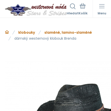
Hledat
Menu
klobouky
slaměné, lamino-slaměné
dámský westernový klobouk Brenda