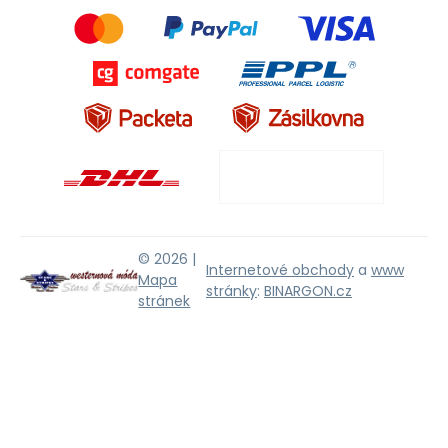
© 2026 |
Internetové obchody
a
www
Mapa
stránky
:
BINARGON.cz
stránek