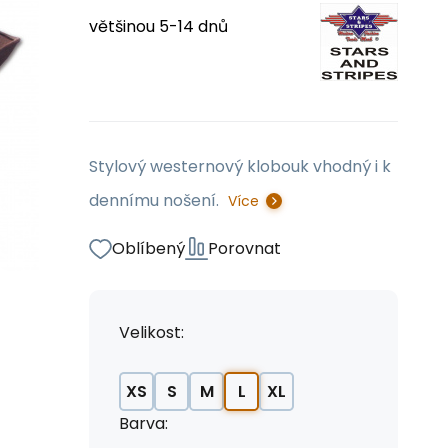
většinou 5-14 dnů
Stylový westernový klobouk vhodný i k
dennímu nošení.
Více
Oblíbený
Porovnat
Velikost:
XS
S
M
L
XL
Barva: