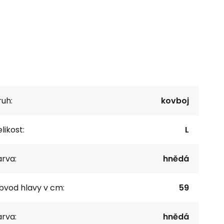
uh:
kovboj
likost:
L
rva:
hnědá
bvod hlavy v cm:
59
rva:
hnědá