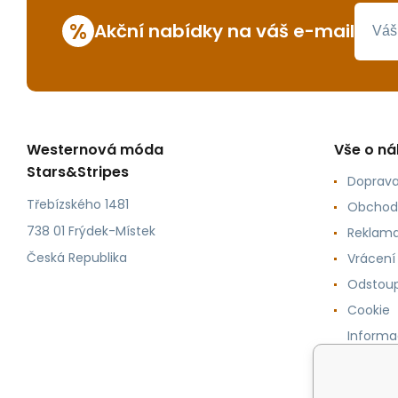
%
Akční nabídky na váš e-mail
Westernová móda
Vše o n
Stars&Stripes
Doprava
Třebízského 1481
Obchod
738 01 Frýdek-Místek
Reklama
Česká Republika
Vrácení
Odstoup
Cookie
Informa
osobníc