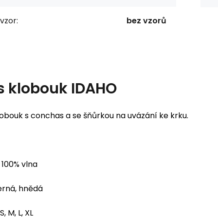
vzor:
bez vzorů
s
klobouk IDAHO
lobouk s conchas a se šňůrkou na uvázání ke krku.
100% vlna
rná, hnědá
S, M, L, XL