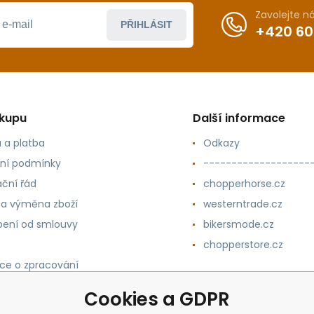
Zavolejte 
PŘIHLÁSIT
+420 60
ákupu
Další informace
 a platba
Odkazy
ní podmínky
-------------------
ční řád
chopperhorse.cz
 a výměna zboží
westerntrade.cz
ení od smlouvy
bikersmode.cz
chopperstore.cz
ce o zpracování
h údajů
Cookies a GDPR