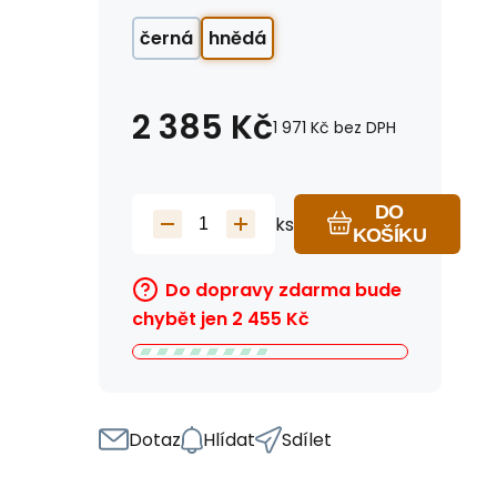
černá
hnědá
2 385
Kč
1 971
Kč
bez DPH
DO
ks
KOŠÍKU
Do dopravy zdarma bude
chybět jen
2 455
Kč
Dotaz
Hlídat
Sdílet