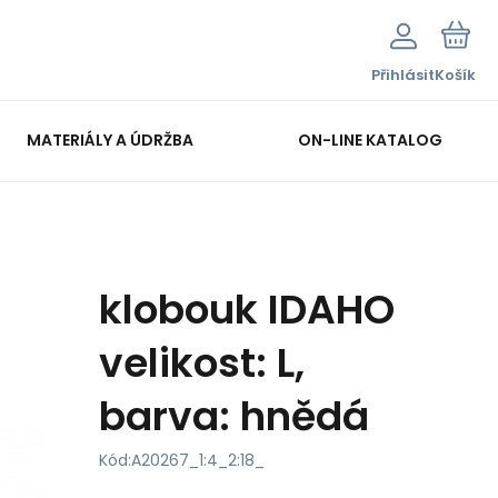
Přihlásit
Košík
MATERIÁLY A ÚDRŽBA
ON-LINE KATALOG
klobouk IDAHO
velikost: L,
barva: hnědá
Kód:
A20267_1:4_2:18_