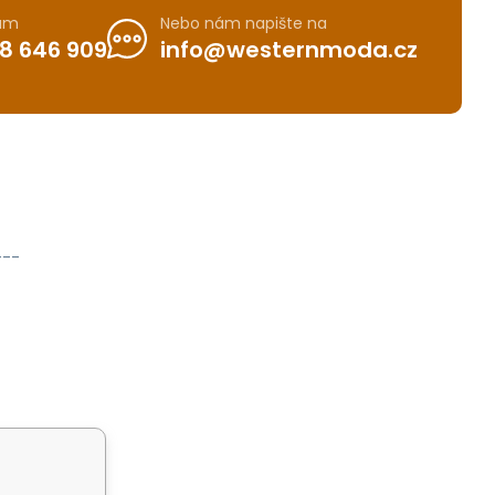
nám
Nebo nám napište na
8 646 909
info@westernmoda.cz
---