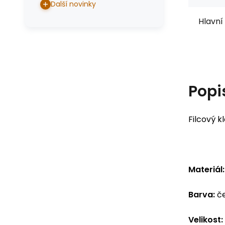
Další novinky
Hlavní 
Popi
Filcový k
Materiál:
Barva:
če
Velikost: