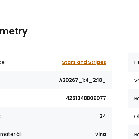
metry
ce:
Stars and Stripes
Dr
A20267_1:4_2:18_
Ve
4251348809077
Ba
:
24
O
 materiál:
vlna
Ba