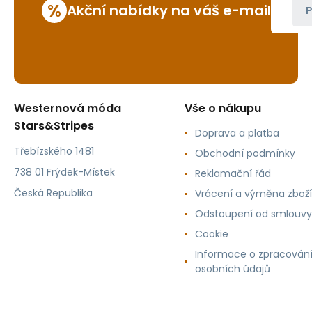
%
Akční nabídky na váš e-mail
P
Westernová móda
Vše o nákupu
Stars&Stripes
Doprava a platba
Třebízského 1481
Obchodní podmínky
738 01 Frýdek-Místek
Reklamační řád
Česká Republika
Vrácení a výměna zboží
Odstoupení od smlouvy
Cookie
Informace o zpracován
osobních údajů