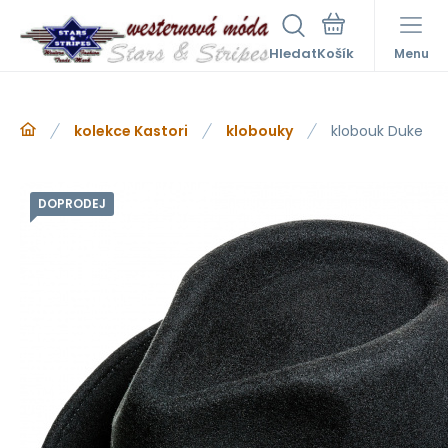
Hledat
Menu
kolekce Kastori
klobouky
klobouk Duke
DOPRODEJ