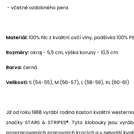
- včetně ozdobného pera
Materiál:
100% filc z kvalitní ovčí vlny, podšívka 100% P
Rozměry:
okraj - 5,5 cm, výška koruny - 10,5 cm
Barva:
černá
Velikosti:
S (54-55), M (56-57), L (58-59), XL (60-61)
Již od roku 1988 vyrábí rodina Kastori kvalitní wester
značky STARS & STRIPES®.
Tyto
klobouky jsou vyrá
propracovaných pracovních krocích a v nejvyšší kvali