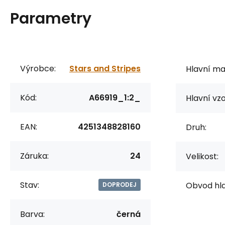
Parametry
Výrobce:
Stars and Stripes
Hlavní mat
Kód:
A66919_1:2_
Hlavní vzo
EAN:
4251348828160
Druh:
Záruka:
24
Velikost:
Stav:
Obvod hla
DOPRODEJ
Barva:
černá