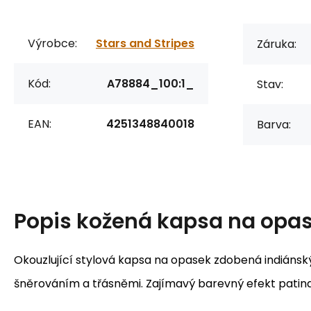
Výrobce:
Stars and Stripes
Záruka:
Kód:
A78884_100:1_
Stav:
EAN:
4251348840018
Barva:
Popis
kožená kapsa na opas
Okouzlující stylová kapsa na opasek zdobená indiánsk
šněrováním a třásněmi. Zajímavý barevný efekt patina