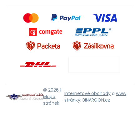
© 2026 |
Internetové obchody
a
www
Mapa
stránky
:
BINARGON.cz
stránek