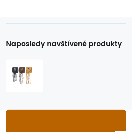
Naposledy navštívené produkty
kožená
kapsa
na
opasek
Anoki