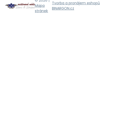
© 2026 |
Tvorba a pronájem eshopů
Mapa
BINARGON.cz
stránek