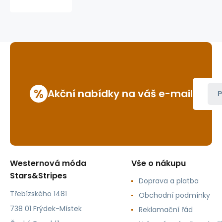
W-
02
%
Akční nabídky na váš e-mail
P
Westernová móda
Vše o nákupu
Stars&Stripes
Doprava a platba
Třebízského 1481
Obchodní podmínky
738 01 Frýdek-Místek
Reklamační řád