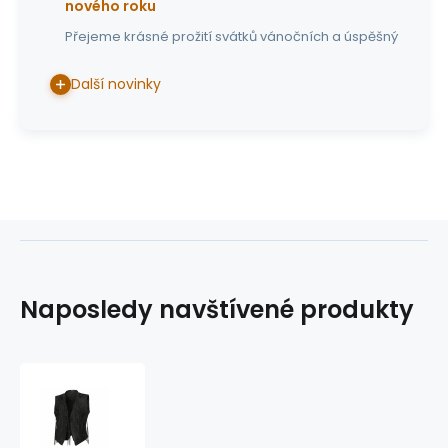
nového roku
Přejeme krásné prožití svátků vánočních a úspěšný
Další novinky
Naposledy navštívené produkty
kožená
vesta
SaS