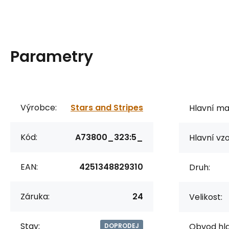
Parametry
Výrobce:
Stars and Stripes
Hlavní mat
Kód:
A73800_323:5_
Hlavní vzo
EAN:
4251348829310
Druh:
Záruka:
24
Velikost:
Stav:
Obvod hla
DOPRODEJ