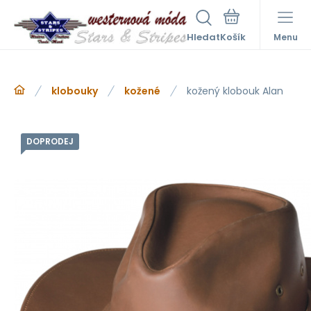
Hledat
Menu
klobouky
kožené
kožený klobouk Alan
DOPRODEJ