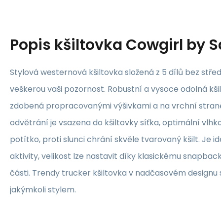
Popis
kšiltovka Cowgirl by 
Stylová westernová kšiltovka složená z 5 dílů bez stř
veškerou vaši pozornost. Robustní a vysoce odolná kšil
zdobená propracovanými výšivkami a na vrchní straně
odvětrání je vsazena do kšiltovky síťka, optimální vlhko
potítko, proti slunci chrání skvěle tvarovaný kšilt. Je 
aktivity, velikost lze nastavit díky klasickému snapbac
části. Trendy trucker kšiltovka v nadčasovém designu
jakýmkoli stylem.