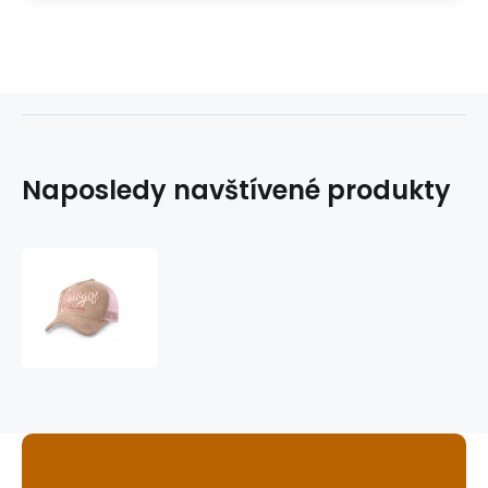
Naposledy navštívené produkty
kšiltovka
Cowgirl
by
SaS