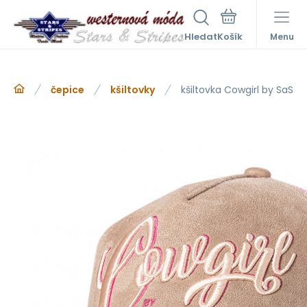
Hledat
Menu
čepice
kšiltovky
kšiltovka Cowgirl by SaS