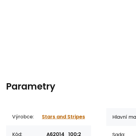
Parametry
Výrobce:
Stars and Stripes
Hlavní mat
Kód:
A62014_100:2_
Sada: