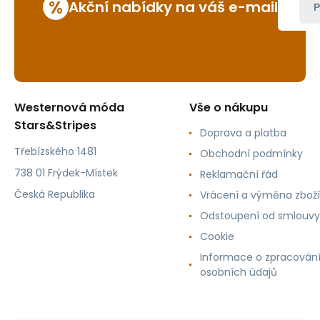
%
Akční nabídky na váš e-mail
P
Westernová móda
Vše o nákupu
Stars&Stripes
Doprava a platba
Třebízského 1481
Obchodní podmínky
738 01 Frýdek-Místek
Reklamační řád
Česká Republika
Vrácení a výměna zboží
Odstoupení od smlouvy
Cookie
Informace o zpracován
osobních údajů