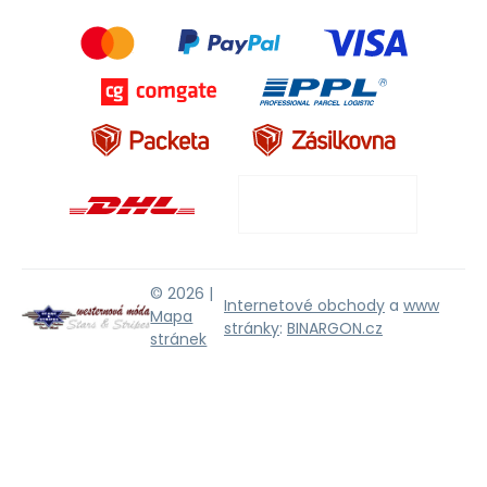
© 2026 |
Internetové obchody
a
www
Mapa
stránky
:
BINARGON.cz
stránek