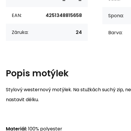
EAN:
4251348815658
Spona:
Záruka:
24
Barva:
Popis
motýlek
Stylový westernový motýlek. Na stužkách suchý zip, nen
nastavit délku.
Materiál:
100% polyester