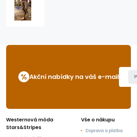
old
style
kalhoty
Frankie
%
Akční nabídky na váš e-mail
P
Westernová móda
Vše o nákupu
Stars&Stripes
Doprava a platba