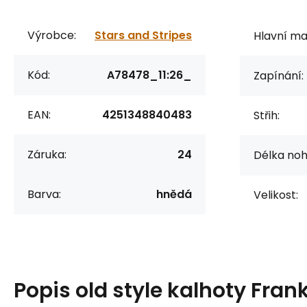
Výrobce:
Stars and Stripes
Hlavní mat
Kód:
A78478_11:26_
Zapínání:
EAN:
4251348840483
Střih:
Záruka:
24
Délka noh
Barva:
hnědá
Velikost:
Popis
old style kalhoty Fran