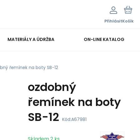
Přihlásit
Košík
MATERIÁLY A ÚDRŽBA
ON-LINE KATALOG
bný řemínek na boty SB-12
ozdobný
řemínek na boty
SB-12
Kód:
A67981
Skladem
2
ks