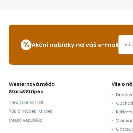
%
Akční nabídky na váš e-mail
Westernová móda
Vše o n
Stars&Stripes
Doprava
Třebízského 1481
Obchod
738 01 Frýdek-Místek
Reklama
Česká Republika
Vrácení
Odstoup