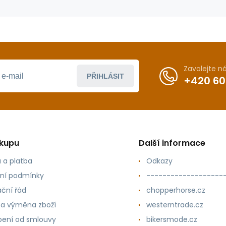
Zavolejte 
PŘIHLÁSIT
+420 60
ákupu
Další informace
 a platba
Odkazy
ní podmínky
-------------------
ční řád
chopperhorse.cz
 a výměna zboží
westerntrade.cz
ení od smlouvy
bikersmode.cz