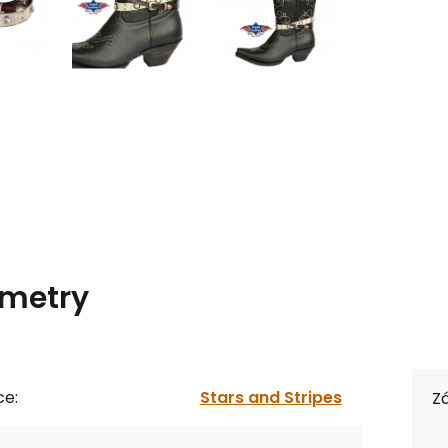
metry
ce:
Stars and Stripes
Zá