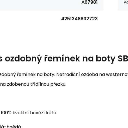
A67981
Po
4251348832723
s
ozdobný řemínek na boty SB
zdobný řemínek na boty. Netradiční ozdoba na westernovou
na zdobenou třídílnou přezku.
100% kvalitní hovězí kůže
lá-hnědá