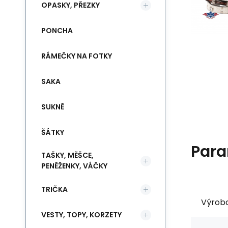
OPASKY, PŘEZKY
PONCHA
RÁMEČKY NA FOTKY
SAKA
SUKNĚ
ŠÁTKY
Para
TAŠKY, MĚŠCE,
PENĚŽENKY, VÁČKY
TRIČKA
Výrob
VESTY, TOPY, KORZETY