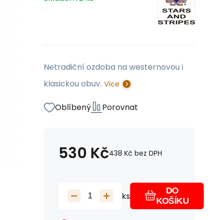
Netradiční ozdoba na westernovou i
klasickou obuv.
Více
Oblíbený
Porovnat
530
Kč
438
Kč
bez DPH
DO
ks
KOŠÍKU