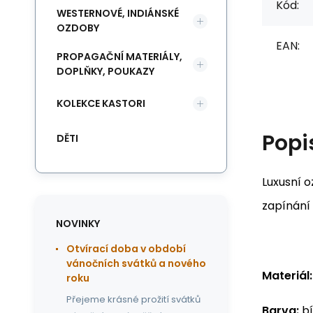
Kód:
WESTERNOVÉ, INDIÁNSKÉ
OZDOBY
EAN:
PROPAGAČNÍ MATERIÁLY,
DOPLŇKY, POUKAZY
KOLEKCE KASTORI
Popi
DĚTI
Luxusní o
zapínání 
NOVINKY
Otvírací doba v období
vánočních svátků a nového
Materiál:
roku
Přejeme krásné prožití svátků
Barva:
bí