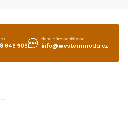
nám
Nebo nám napište na
8 646 909
info@westernmoda.cz
---