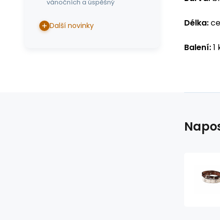
vánočních a úspěšný
Délka:
ce
Další novinky
Balení:
1 
Napos