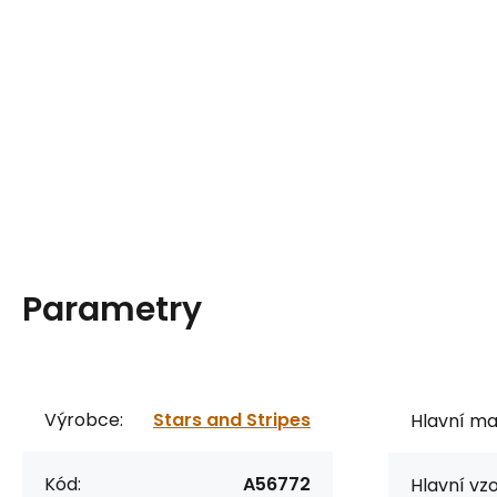
Parametry
Výrobce:
Stars and Stripes
Hlavní mat
Kód:
A56772
Hlavní vzo