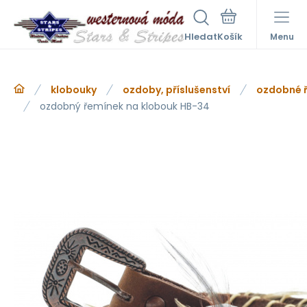
Hledat
Menu
klobouky
ozdoby, příslušenství
ozdobné 
ozdobný řemínek na klobouk HB-34