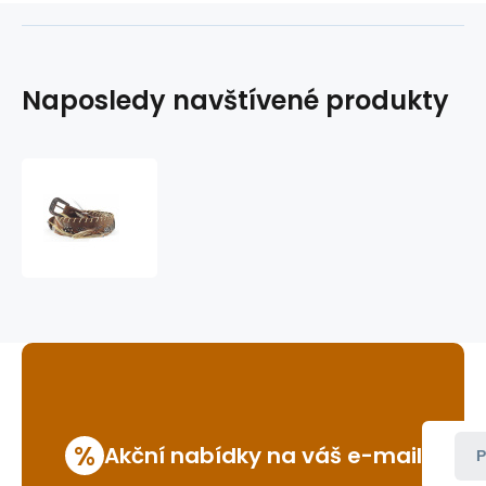
Naposledy navštívené produkty
ozdobný
řemínek
na
klobouk
HB-
34
%
Akční nabídky na váš e-mail
P