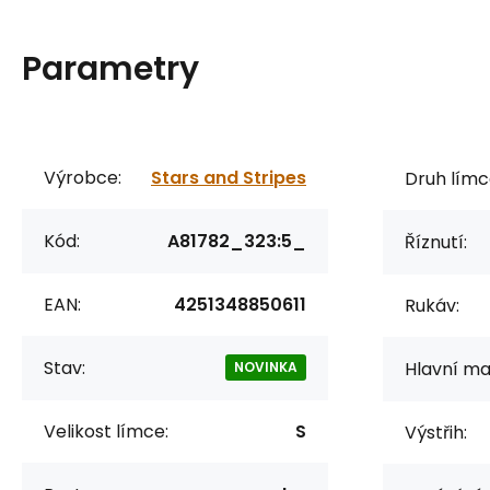
Parametry
Výrobce:
Stars and Stripes
Druh límc
Kód:
A81782_323:5_
Říznutí:
EAN:
4251348850611
Rukáv:
Stav:
Hlavní mat
NOVINKA
Velikost límce:
S
Výstřih: