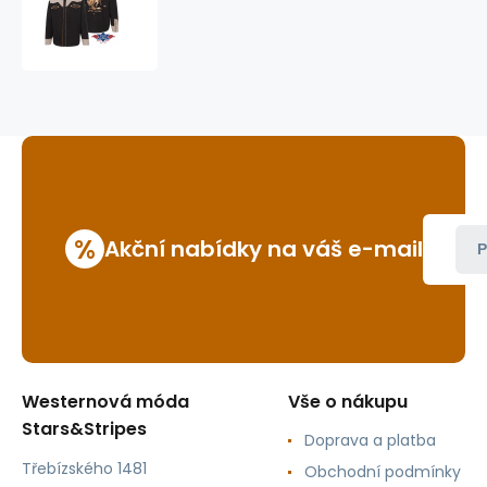
westernová
košile
Yellowstone
Cowboy
%
Akční nabídky na váš e-mail
P
Westernová móda
Vše o nákupu
Stars&Stripes
Doprava a platba
Třebízského 1481
Obchodní podmínky