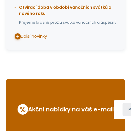
Otvírací doba v období vánočních svátků a
nového roku
Přejeme krásné prožití svátků vánočních a úspěšný
Další novinky
%
Akční nabídky na váš e-mail
P