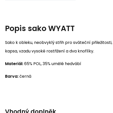
Popis
sako WYATT
Sako k obleku, neobvyklý střih pro sváteční přiležitosti, t
kapsa, vzadu vysoké rostřižení a dva knoflíky.
Materiál:
65% POL, 35% umělé hedvábí
Barva:
černá
Vhodný doplněk