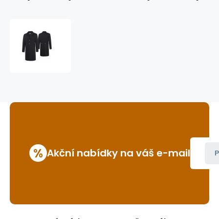
sako
WYATT
%
Akční nabídky na váš e-mail
P