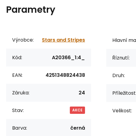
Parametry
Výrobce:
Stars and Stripes
Hlavní mat
Kód:
A20366_1:4_
Říznutí:
EAN:
4251348824438
Druh:
Záruka:
24
Příležitost
Stav:
Velikost:
AKCE
Barva:
černá