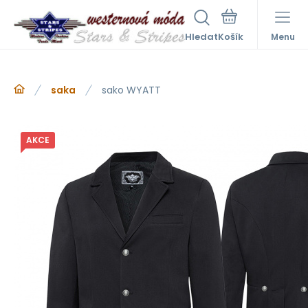
Hledat
Menu
saka
sako WYATT
AKCE