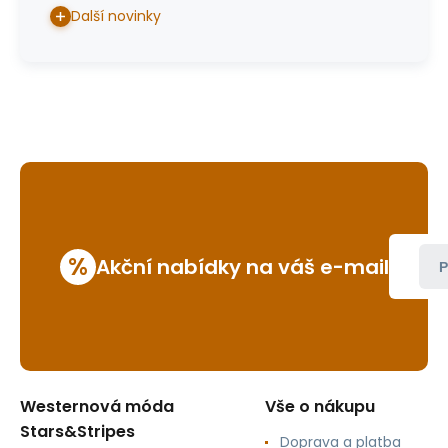
Další novinky
%
Akční nabídky na váš e-mail
P
Westernová móda
Vše o nákupu
Stars&Stripes
Doprava a platba