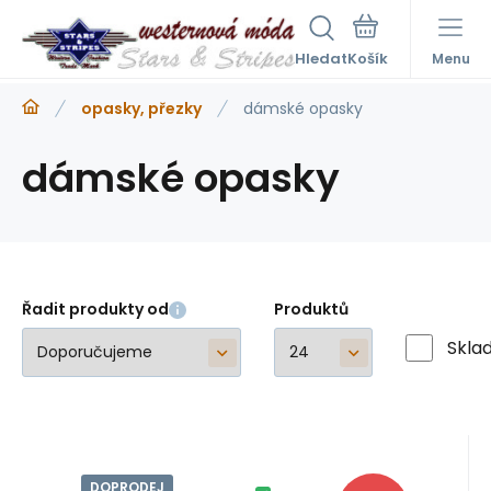
Hledat
Menu
opasky, přezky
dámské opasky
dámské opasky
Řadit produkty od
Produktů
Skla
DOPRODEJ
Kód:
A46334