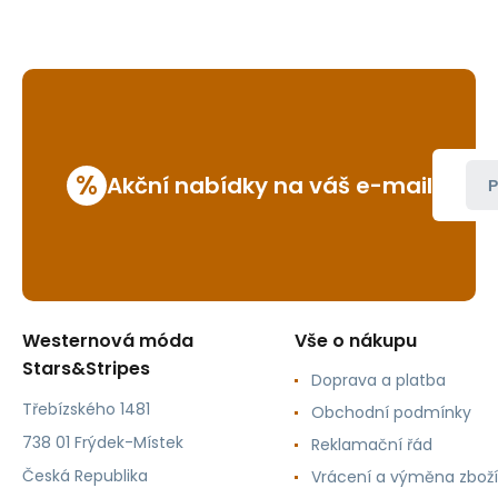
%
Akční nabídky na váš e-mail
P
Westernová móda
Vše o nákupu
Stars&Stripes
Doprava a platba
Třebízského 1481
Obchodní podmínky
738 01 Frýdek-Místek
Reklamační řád
Česká Republika
Vrácení a výměna zboží