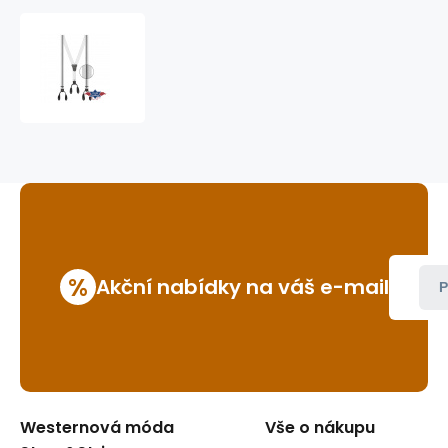
šle
(kšandy)
HT-
08
%
Akční nabídky na váš e-mail
P
Westernová móda
Vše o nákupu