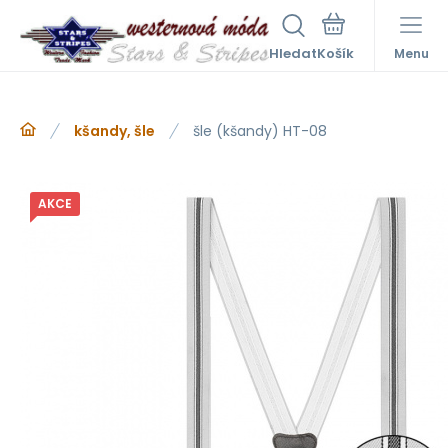
Hledat
Menu
kšandy, šle
šle (kšandy) HT-08
AKCE