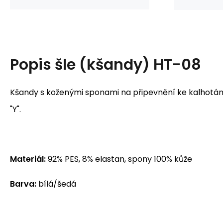
Popis
šle (kšandy) HT-08
Kšandy s koženými sponami na připevnění ke kalhotá
"Y".
Materiál:
92% PES, 8% elastan, spony 100% kůže
Barva:
bílá/šedá