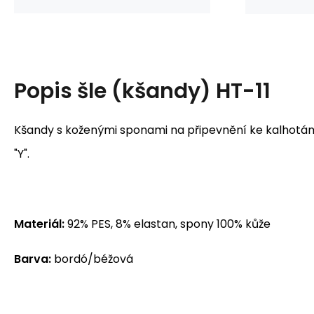
Popis
šle (kšandy) HT-11
Kšandy s koženými sponami na připevnění ke kalhotá
"Y".
Materiál:
92% PES, 8% elastan, spony 100% kůže
Barva:
bordó/béžová