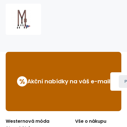
šle
(kšandy)
HT-
11
%
Akční nabídky na váš e-mail
P
Westernová móda
Vše o nákupu