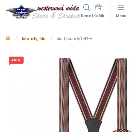
Hledat
Menu
kšandy, šle
šle (kšandy) HT-11
AKCE