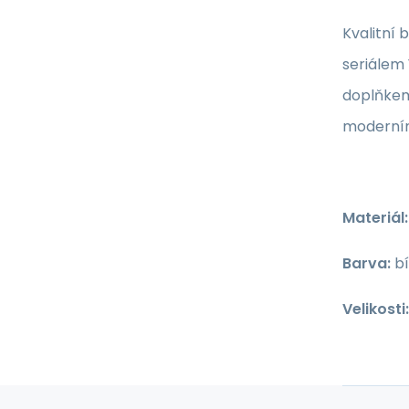
Kvalitní 
seriálem
doplňkem 
moderní
Materiál:
Barva:
bí
Velikosti: