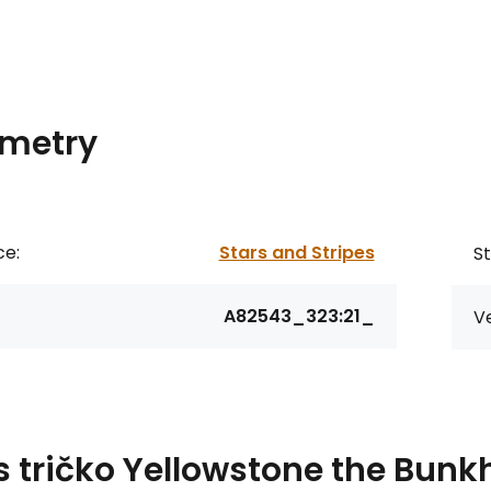
metry
ce:
Stars and Stripes
St
A82543_323:21_
Ve
s
tričko Yellowstone the Bun