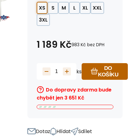
XS
S
M
L
XL
XXL
3XL
1 189
Kč
983
Kč
bez DPH
DO
ks
KOŠÍKU
Do dopravy zdarma bude
chybět jen
3 651
Kč
Dotaz
Hlídat
Sdílet