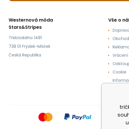
Westernová móda
Vše o n
Stars&Stripes
Doprava
Třebízského 1481
Obchod
738 01 Frýdek-Místek
Reklama
Česká Republika
Vrácení
Odstoup
Cookie
Informa
osobníc
tri
souh
u