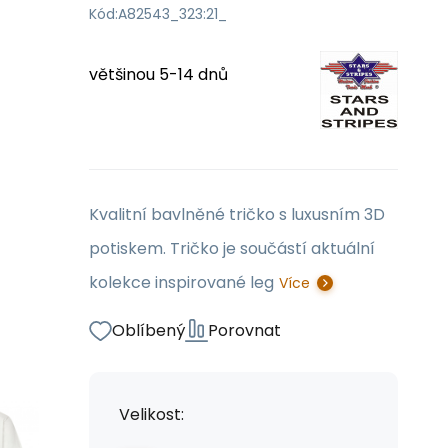
Kód:
A82543_323:21_
většinou 5-14 dnů
Kvalitní bavlněné tričko s luxusním 3D
potiskem. Tričko je součástí aktuální
kolekce inspirované leg
Více
Oblíbený
Porovnat
Velikost: