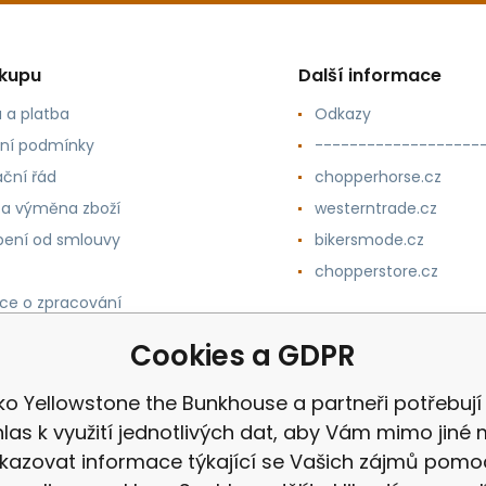
ákupu
Další informace
 a platba
Odkazy
ní podmínky
-------------------
ční řád
chopperhorse.cz
 a výměna zboží
westerntrade.cz
ení od smlouvy
bikersmode.cz
chopperstore.cz
ce o zpracování
h údajů
Cookies a GDPR
čko Yellowstone the Bunkhouse a partneři potřebují
las k využití jednotlivých dat, aby Vám mimo jiné 
kazovat informace týkající se Vašich zájmů pomo