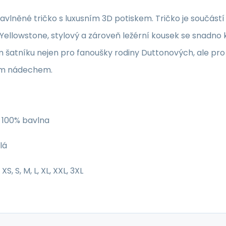
bavlněné tričko s luxusním 3D potiskem. Tričko je součás
 Yellowstone, stylový a zároveň ležérní kousek se snadn
šatníku nejen pro fanoušky rodiny Duttonových, ale pro 
m nádechem.
100% bavlna
lá
XS, S, M, L, XL, XXL, 3XL