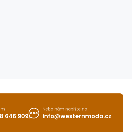
nám
Nebo nám napište na
8 646 909
info@westernmoda.cz