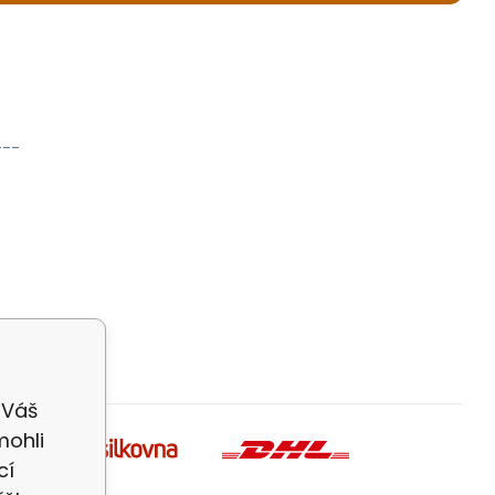
---
 Váš
mohli
cí