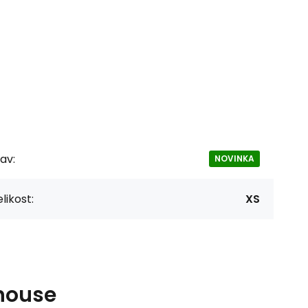
av:
NOVINKA
likost:
XS
khouse