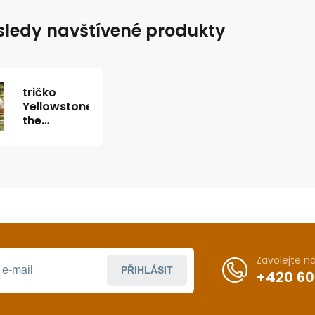
ledy navštívené produkty
tričko
Yellowstone
the
Bunkhouse
Zavolejte 
PŘIHLÁSIT
+420 60