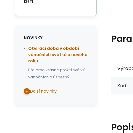
DĚTI
Para
NOVINKY
Otvírací doba v období
vánočních svátků a nového
roku
Výrob
Přejeme krásné prožití svátků
vánočních a úspěšný
Kód:
Další novinky
Popi