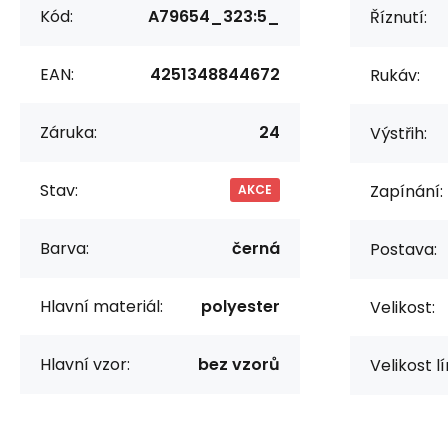
Kód:
A79654_323:5_
Říznutí:
EAN:
4251348844672
Rukáv:
Záruka:
24
Výstřih:
Stav:
Zapínání:
AKCE
Barva:
černá
Postava:
Hlavní materiál:
polyester
Velikost:
Hlavní vzor:
bez vzorů
Velikost l