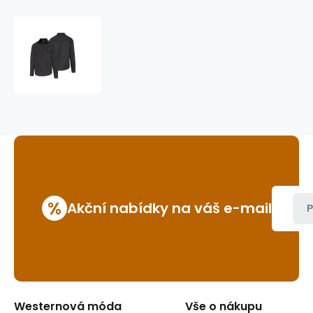
westernová
košile
A-
21
%
Akční nabídky na váš e-mail
P
Westernová móda
Vše o nákupu