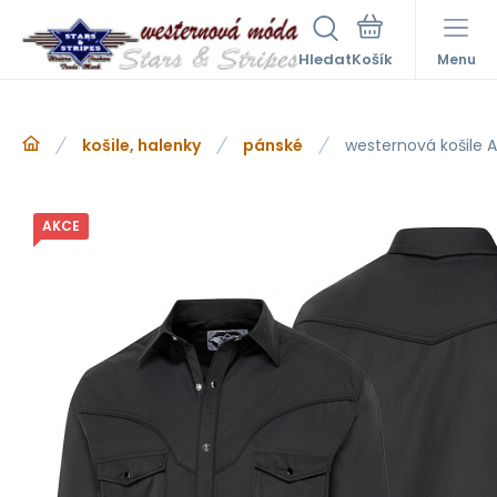
Hledat
Menu
košile, halenky
pánské
westernová košile A
AKCE