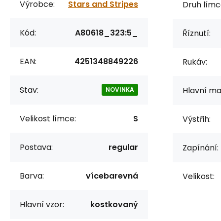
Výrobce:
Stars and Stripes
Druh límc
Kód:
A80618_323:5_
Říznutí:
EAN:
4251348849226
Rukáv:
Stav:
Hlavní mat
NOVINKA
Velikost límce:
S
Výstřih:
Postava:
regular
Zapínání:
Barva:
vícebarevná
Velikost:
Hlavní vzor:
kostkovaný