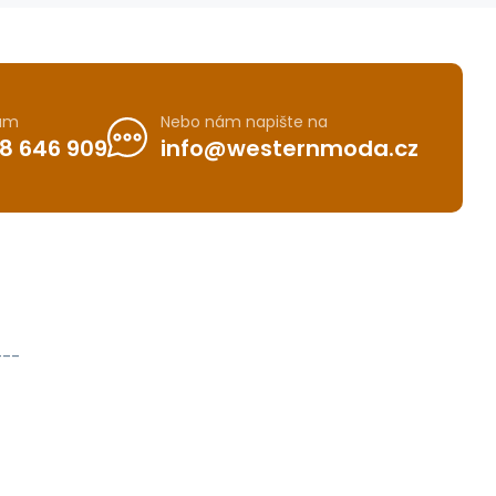
nám
Nebo nám napište na
8 646 909
info@westernmoda.cz
---