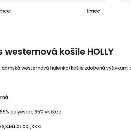
ímce:
limec
s
westernová košile HOLLY
í dámská westernová halenka/košile zdobená výšivkami 
erná
 65% polyester, 35% viskóza
XS,S,M,L,XL,XXL,XXXL