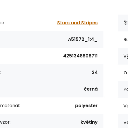
ce:
Stars and Stripes
Ří
A51572_1:4_
R
4251348808711
Vý
:
24
Za
černá
P
 materiál:
polyester
Ve
vzor:
květiny
Ve