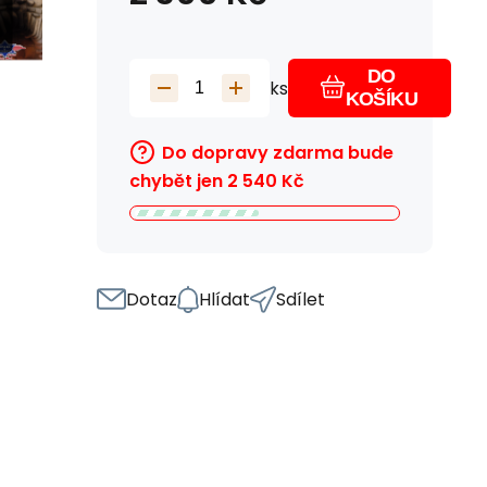
DO
ks
KOŠÍKU
Do dopravy zdarma bude
chybět jen
2 540
Kč
Dotaz
Hlídat
Sdílet