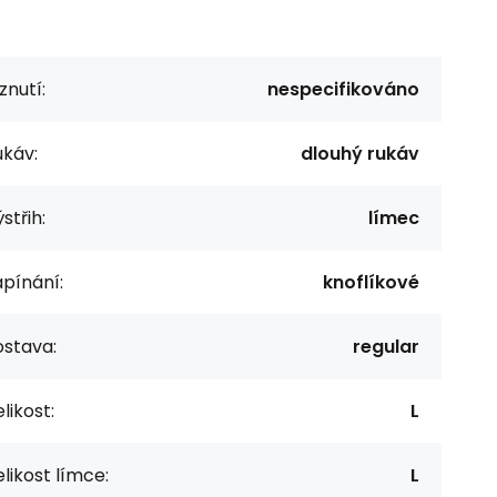
znutí:
nespecifikováno
ukáv:
dlouhý rukáv
střih:
límec
pínání:
knoflíkové
ostava:
regular
likost:
L
likost límce:
L