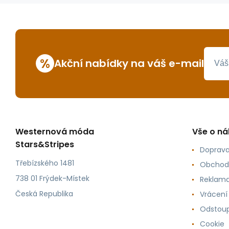
%
Akční nabídky na váš e-mail
Westernová móda
Vše o n
Stars&Stripes
Doprava
Třebízského 1481
Obchod
738 01 Frýdek-Místek
Reklama
Česká Republika
Vrácení
Odstoup
Cookie