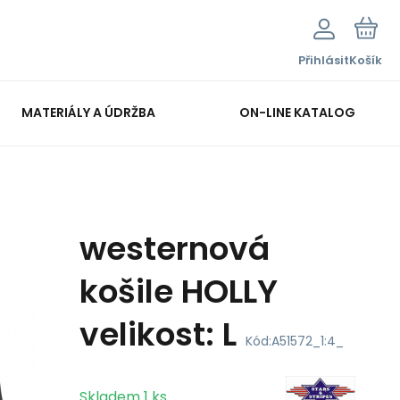
Přihlásit
Košík
MATERIÁLY A ÚDRŽBA
ON-LINE KATALOG
westernová
košile HOLLY
velikost: L
Kód:
A51572_1:4_
Skladem
1
ks