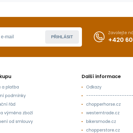
Zavolejte 
PŘIHLÁSIT
+420 60
ákupu
Další informace
 a platba
Odkazy
ní podmínky
-------------------
ční řád
chopperhorse.cz
 a výměna zboží
westerntrade.cz
ení od smlouvy
bikersmode.cz
chopperstore.cz