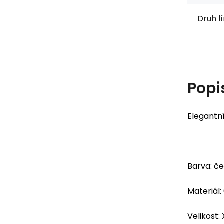
Druh l
Popi
Elegantn
Barva: č
Materiál:
Velikost: 