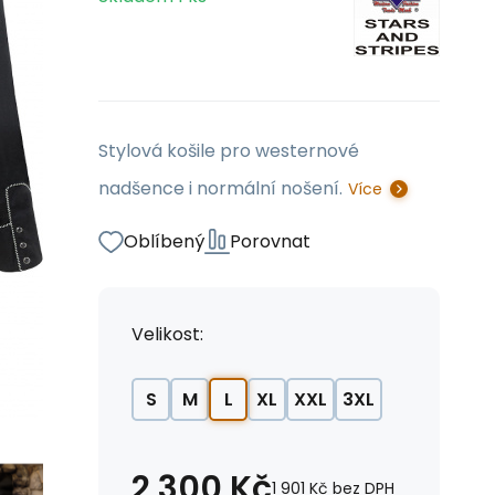
Stylová košile pro westernové
nadšence i normální nošení.
Více
Oblíbený
Porovnat
Velikost:
S
M
L
XL
XXL
3XL
2 300
Kč
1 901
Kč
bez DPH