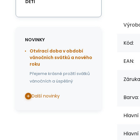
DĚTI
Výrob
NOVINKY
Kód:
Otvírací doba v období
vánočních svátků a nového
EAN:
roku
Přejeme krásné prožití svátků
Záruka
vánočních a úspěšný
Další novinky
Barva:
Hlavní
Hlavní 