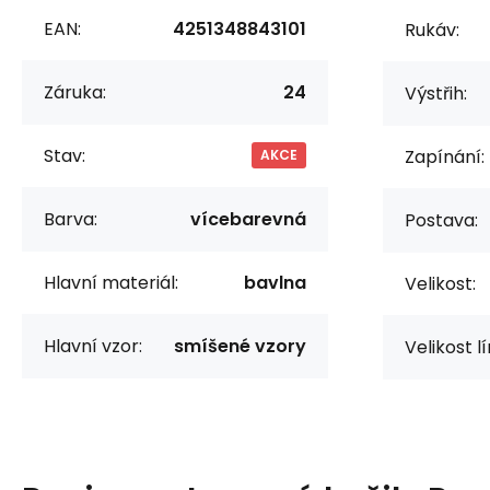
EAN:
4251348843101
Rukáv:
Záruka:
24
Výstřih:
Stav:
Zapínání:
AKCE
Barva:
vícebarevná
Postava:
Hlavní materiál:
bavlna
Velikost:
Hlavní vzor:
smíšené vzory
Velikost l