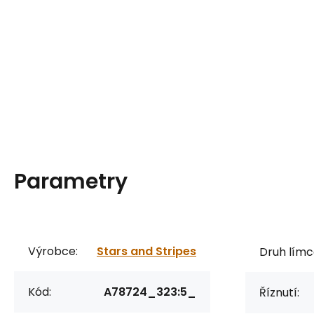
Parametry
Výrobce:
Stars and Stripes
Druh límc
Kód:
A78724_323:5_
Říznutí: