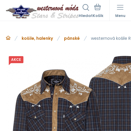
Hledat
Menu
košile, halenky
pánské
westernová košile 
AKCE