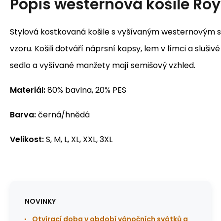
Popis
westernová košile Roy
Stylová kostkovaná košile s vyšívaným westernovým 
vzoru. Košili dotváří náprsní kapsy, lem v límci a sluš
sedlo a vyšívané manžety mají semi
šový vzhled.
Materiál:
80% bavlna, 20% PES
Barva:
černá/hnědá
Velikost:
S, M, L, XL, XXL, 3XL
NOVINKY
Otvírací doba v období vánočních svátků a