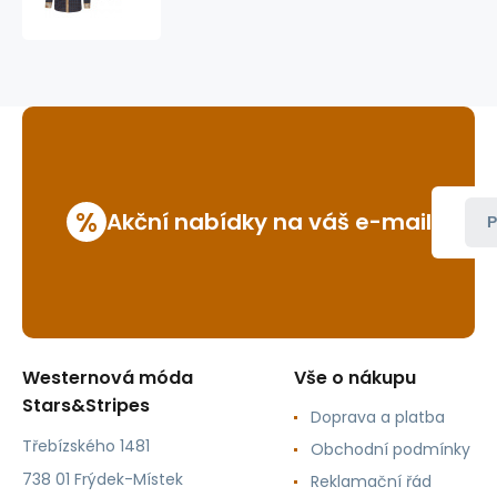
Roy
%
Akční nabídky na váš e-mail
P
Westernová móda
Vše o nákupu
Stars&Stripes
Doprava a platba
Třebízského 1481
Obchodní podmínky
738 01 Frýdek-Místek
Reklamační řád