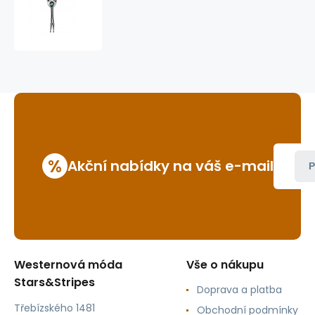
bolo
BT-
53
%
Akční nabídky na váš e-mail
P
Westernová móda
Vše o nákupu
Stars&Stripes
Doprava a platba
Třebízského 1481
Obchodní podmínky