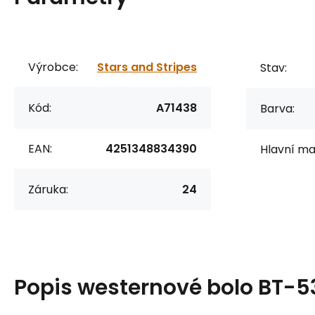
Výrobce:
Stars and Stripes
Stav:
Kód:
A71438
Barva:
EAN:
4251348834390
Hlavní mat
Záruka:
24
Popis
westernové bolo BT-5