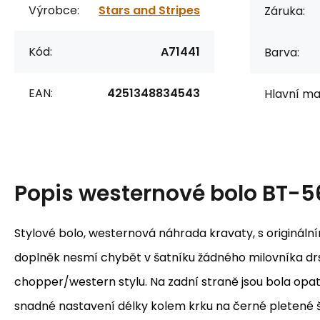
Výrobce:
Stars and Stripes
Záruka:
Kód:
A71441
Barva:
EAN:
4251348834543
Hlavní mat
Popis
westernové bolo BT-5
Stylové bolo, westernová náhrada kravaty, s originál
doplněk nesmí chybět v šatníku žádného milovníka d
chopper/western stylu. Na zadní straně jsou bola opat
snadné nastavení délky kolem krku na černé pletené 