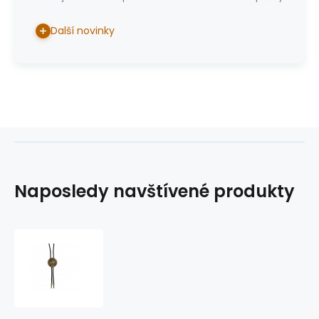
Další novinky
Naposledy navštívené produkty
westernové
bolo
BT-
56