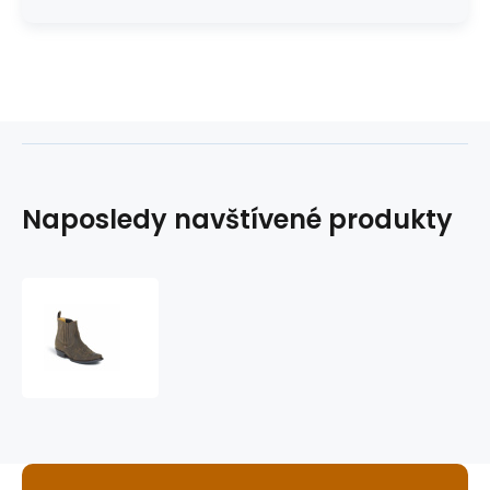
Naposledy navštívené produkty
westernové
boty
nízké
WB-
37