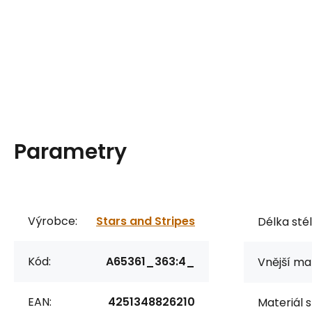
Parametry
Výrobce:
Stars and Stripes
Délka stél
Kód:
A65361_363:4_
Vnější mat
EAN:
4251348826210
Materiál s