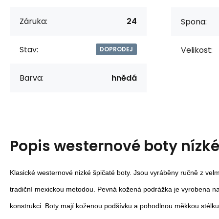
Záruka:
24
Spona:
Stav:
Velikost:
DOPRODEJ
Barva:
hnědá
Popis
westernové boty nízk
Klasické westernové nizké špičaté boty. Jsou vyráběny ručně z velmi
tradiční mexickou metodou. Pevná kožená podrážka je vyrobena na 
konstrukci. Boty mají koženou podšívku a pohodlnou měkkou stélku