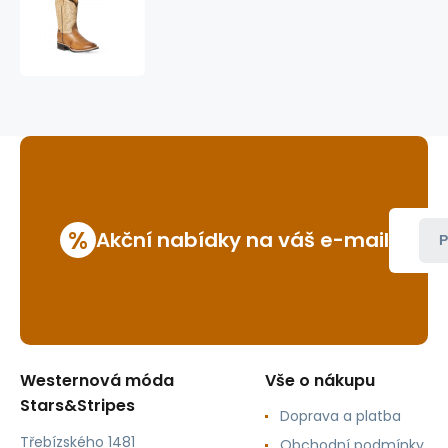
westernové
pracovní
boty
WB-
62
%
Akční nabídky na váš e-mail
P
Westernová móda
Vše o nákupu
Stars&Stripes
Doprava a platba
Třebízského 1481
Obchodní podmínky