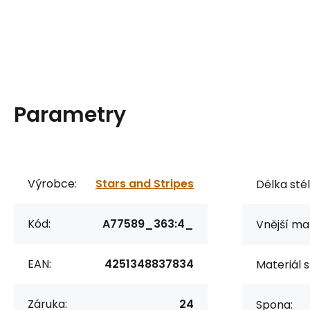
Parametry
Výrobce:
Stars and Stripes
Délka stél
Kód:
A77589_363:4_
Vnější mat
EAN:
4251348837834
Materiál s
Záruka:
24
Spona: