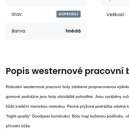
Stav:
Velikost:
DOPRODEJ
Barva:
hnědá
Popis
westernové pracovní 
Robustní westernové pracovní boty zdobené propracovanou výšivkou
gumové podrážce jsou boty obzvláště pohodlné. Jsou vyráběny ručně
kůže tradiční mexickou metodou. Pevná pryžová podrážka odolná k
"hight-quality" Goodyear konstrukci. Boty mají koženou podšívku, vš
přírodní kůže.