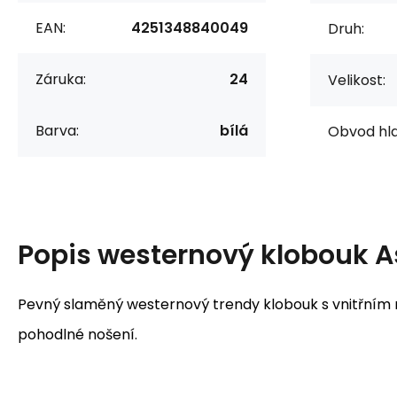
EAN:
4251348840049
Druh:
Záruka:
24
Velikost:
Barva:
bílá
Obvod hla
Popis
westernový klobouk A
Pevný slaměný westernový trendy klobouk s vnitřn
pohodlné nošení.