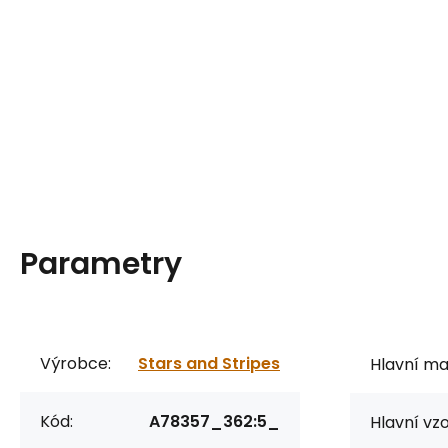
Parametry
Výrobce:
Stars and Stripes
Hlavní mat
Kód:
A78357_362:5_
Hlavní vzo