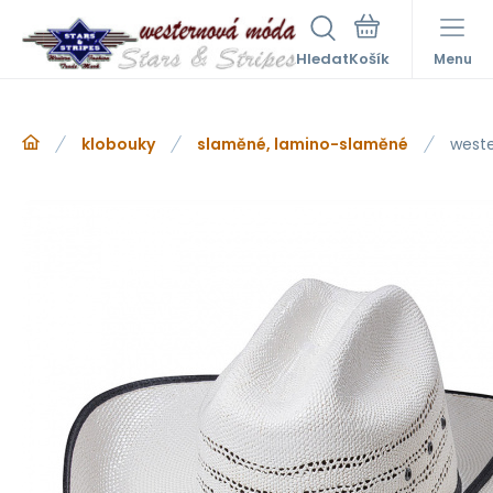
Hledat
Menu
klobouky
slaměné, lamino-slaměné
weste