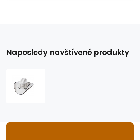
Naposledy navštívené produkty
westernový
klobouk
Ashton2