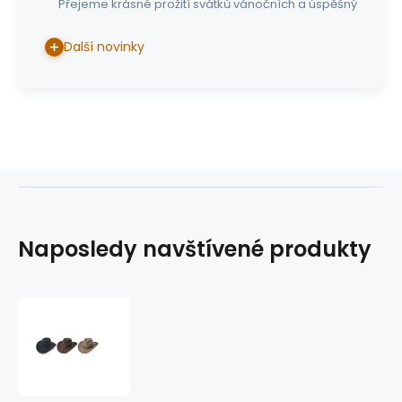
Přejeme krásné prožití svátků vánočních a úspěšný
Další novinky
Naposledy navštívené produkty
westernový
klobouk
Reno