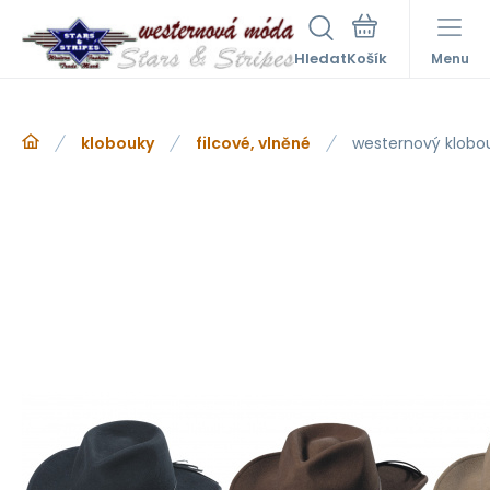
Hledat
Menu
klobouky
filcové, vlněné
westernový klobo