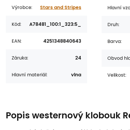
Výrobce:
Stars and Stripes
Hlavní vzo
Kód:
A78481_100:1_323:5_
Druh:
EAN:
4251348840643
Barva:
Záruka:
24
Obvod hla
Hlavní materiál:
vlna
Velikost:
Popis
westernový klobouk 