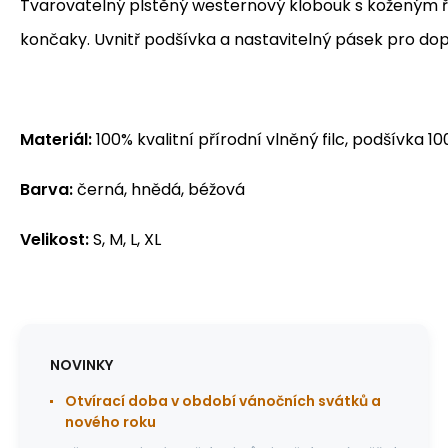
Tvarovatelný plstěný westernový klobouk s kožený
končaky. Uvnitř podšívka a nastavitelný pásek pro dop
Materiál:
100% kvalitní přírodní vlněný filc, podšívka 1
Barva:
černá, hnědá, béžová
Velikost:
S, M, L, XL
NOVINKY
Otvírací doba v období vánočních svátků a
nového roku