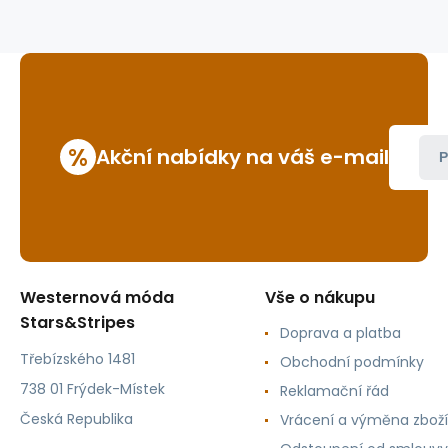
%
Akční nabídky na váš e-mail
P
Westernová móda
Vše o nákupu
Stars&Stripes
Doprava a platba
Třebízského 1481
Obchodní podmínky
738 01 Frýdek-Místek
Reklamační řád
Česká Republika
Vrácení a výměna zboží