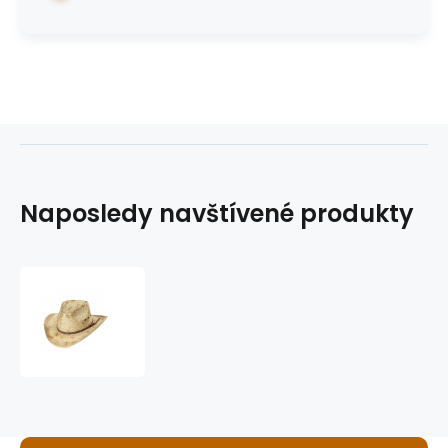
Naposledy navštívené produkty
westernový
slamák
Skyler