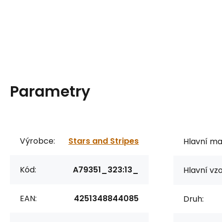
Parametry
Výrobce:
Stars and Stripes
Hlavní mat
Kód:
A79351_323:13_
Hlavní vzo
EAN:
4251348844085
Druh: