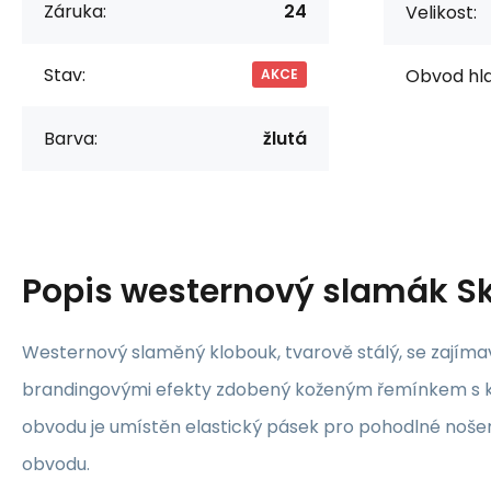
Záruka:
24
Velikost:
Stav:
Obvod hla
AKCE
Barva:
žlutá
Popis
westernový slamák Sk
Westernový slaměný klobouk, tvarově stálý, se zajím
brandingovými efekty zdobený koženým řemínkem s k
obvodu je umístěn elastický pásek pro pohodlné noše
obvodu.