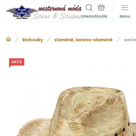
Hledat
Menu
klobouky
slaměné, lamino-slaměné
weste
AKCE